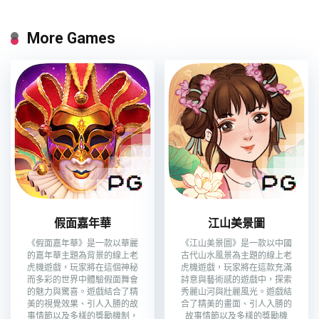
More Games
假面嘉年華
江山美景圖
《假面嘉年華》是一款以華麗
《江山美景圖》是一款以中國
的嘉年華主題為背景的線上老
古代山水風景為主題的線上老
虎機遊戲，玩家將在這個神秘
虎機遊戲，玩家將在這款充滿
而多彩的世界中體驗假面舞會
詩意與藝術感的遊戲中，探索
的魅力與驚喜。遊戲結合了精
秀麗山河與壯麗風光。遊戲結
美的視覺效果、引人入勝的故
合了精美的畫面、引人入勝的
事情節以及多樣的獎勵機制，
故事情節以及多樣的獎勵機