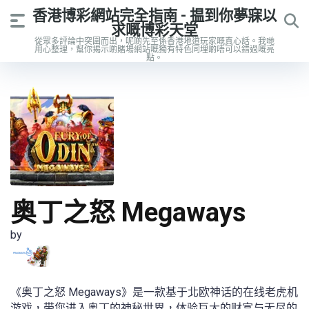
香港博彩網站完全指南 - 揾到你夢寐以
求嘅博彩天堂
從眾多評論中突圍而出，呢啲先至係香港地道玩家嘅真心話。我哋
用心整理，幫你揭示啲賭場網站嘅獨有特色同埋啲唔可以錯過嘅亮
點。
奥丁之怒 Megaways
by
《奥丁之怒 Megaways》是一款基于北欧神话的在线老虎机
游戏，带您进入奥丁的神秘世界，体验巨大的财富与无尽的