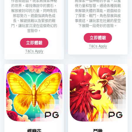
作冒險遊戲。玩家將探索神秘
將探索一個神秘的宇宙，以獲
的世界，尋找傳說中的寶石，
得力量和智慧，通過各種挑戰
解放被封印的力量，同時對抗
來解鎖天體的潛能。遊戲結合
邪惡勢力。遊戲強調角色成
了探索、戰鬥、角色發展與故
長、解謎挑戰以及緊張的戰
事敘述，讓玩家在壯麗的星空
鬥，讓玩家沉浸在這個奇幻的
下展開一段奇妙的冒險。
冒險中。
立即體驗
立即體驗
T&Cs Apply
T&Cs Apply
蝶戀花
鬥雞