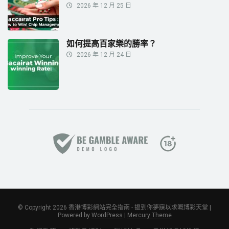
2026 年 12 月 25 日
如何提高百家樂的勝率？
2026 年 12 月 24 日
© Copyright 2026 香港博彩網站完全指南 - 揾到你夢寐以求嘅博彩天堂 |
Powered by
WordPress
|
Mercury Theme