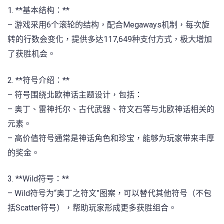
1. **基本结构：**
– 游戏采用6个滚轮的结构，配合Megaways机制，每次旋
转的行数会变化，提供多达117,649种支付方式，极大增加
了获胜机会。
2. **符号介绍：**
– 符号围绕北欧神话主题设计，包括：
– 奥丁、雷神托尔、古代武器、符文石等与北欧神话相关的
元素。
– 高价值符号通常是神话角色和珍宝，能够为玩家带来丰厚
的奖金。
3. **Wild符号：**
– Wild符号为“奥丁之符文”图案，可以替代其他符号（不包
括Scatter符号），帮助玩家形成更多获胜组合。