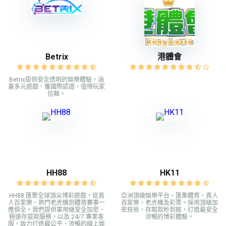
Betrix
港體會
Betrix提供安全透明的娛樂體驗，涵
蓋多元遊戲，獲國際認證，值得玩家
信賴。
HH88
HK11
HH88 匯聚全球頂尖博彩遊戲，從真
亞洲頂級娛樂平台，匯集體育、真人
人百家樂、熱門老虎機到體育賽事一
百家樂、老虎機及彩票。採用頂級加
應俱全。我們提供軍用級安全加密、
密技術，存取款秒到賬，打造最安全
極速存提款服務，以及 24/7 專業客
流暢的博彩體驗。
服，致力打造最公平、流暢的線上娛