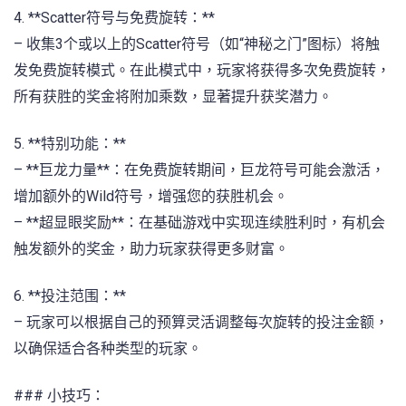
4. **Scatter符号与免费旋转：**
– 收集3个或以上的Scatter符号（如“神秘之门”图标）将触
发免费旋转模式。在此模式中，玩家将获得多次免费旋转，
所有获胜的奖金将附加乘数，显著提升获奖潜力。
5. **特别功能：**
– **巨龙力量**：在免费旋转期间，巨龙符号可能会激活，
增加额外的Wild符号，增强您的获胜机会。
– **超显眼奖励**：在基础游戏中实现连续胜利时，有机会
触发额外的奖金，助力玩家获得更多财富。
6. **投注范围：**
– 玩家可以根据自己的预算灵活调整每次旋转的投注金额，
以确保适合各种类型的玩家。
### 小技巧：