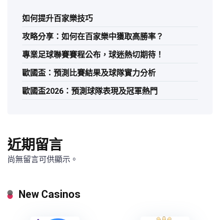
如何提升百家樂技巧
攻略分享：如何在百家樂中獲取高勝率？
專業足球聯賽賽程公布，球迷熱切期待！
歐國盃：預測比賽結果及球隊實力分析
歐國盃2026：預測球隊表現及冠軍熱門
近期留言
尚無留言可供顯示。
New Casinos