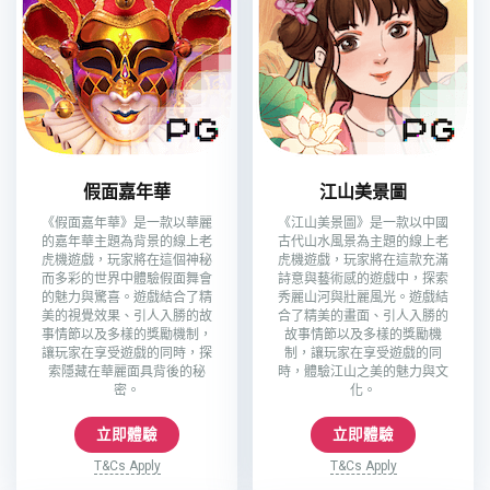
假面嘉年華
江山美景圖
《假面嘉年華》是一款以華麗
《江山美景圖》是一款以中國
的嘉年華主題為背景的線上老
古代山水風景為主題的線上老
虎機遊戲，玩家將在這個神秘
虎機遊戲，玩家將在這款充滿
而多彩的世界中體驗假面舞會
詩意與藝術感的遊戲中，探索
的魅力與驚喜。遊戲結合了精
秀麗山河與壯麗風光。遊戲結
美的視覺效果、引人入勝的故
合了精美的畫面、引人入勝的
事情節以及多樣的獎勵機制，
故事情節以及多樣的獎勵機
讓玩家在享受遊戲的同時，探
制，讓玩家在享受遊戲的同
索隱藏在華麗面具背後的秘
時，體驗江山之美的魅力與文
密。
化。
立即體驗
立即體驗
T&Cs Apply
T&Cs Apply