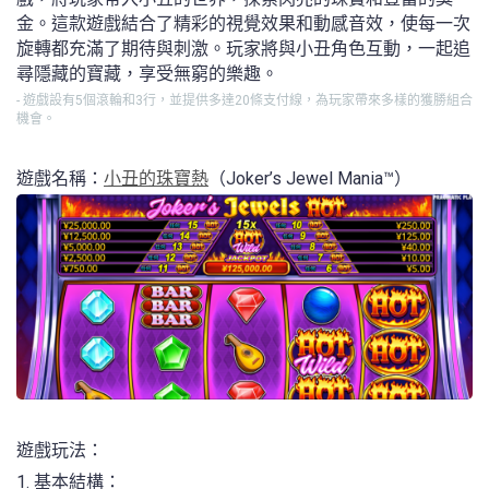
金。這款遊戲結合了精彩的視覺效果和動感音效，使每一次
旋轉都充滿了期待與刺激。玩家將與小丑角色互動，一起追
尋隱藏的寶藏，享受無窮的樂趣。
- 遊戲設有5個滾輪和3行，並提供多達20條支付線，為玩家帶來多樣的獲勝組合
機會。
遊戲名稱：
小丑的珠寶熱
（Joker’s Jewel Mania™）
遊戲玩法：
1. 基本結構：