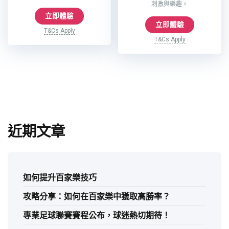
刺激與樂趣。
立即體驗
立即體驗
T&Cs Apply
T&Cs Apply
近期文章
如何提升百家樂技巧
攻略分享：如何在百家樂中獲取高勝率？
專業足球聯賽賽程公布，球迷熱切期待！