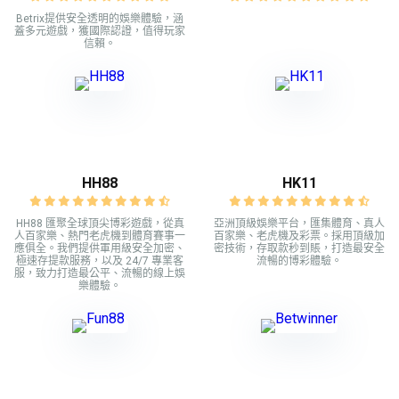
Betrix提供安全透明的娛樂體驗，涵
蓋多元遊戲，獲國際認證，值得玩家
信賴。
HH88
HK11
HH88 匯聚全球頂尖博彩遊戲，從真
亞洲頂級娛樂平台，匯集體育、真人
人百家樂、熱門老虎機到體育賽事一
百家樂、老虎機及彩票。採用頂級加
應俱全。我們提供軍用級安全加密、
密技術，存取款秒到賬，打造最安全
極速存提款服務，以及 24/7 專業客
流暢的博彩體驗。
服，致力打造最公平、流暢的線上娛
樂體驗。