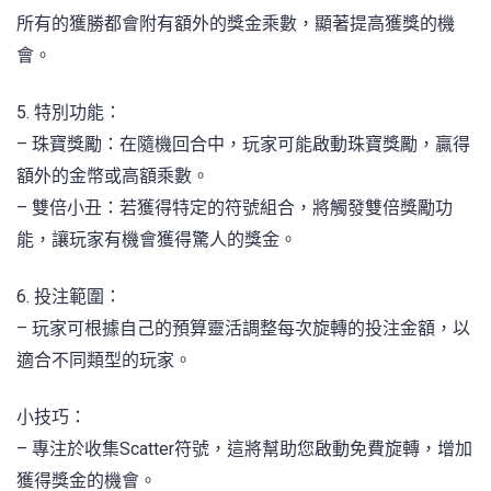
所有的獲勝都會附有額外的獎金乘數，顯著提高獲獎的機
會。
5. 特別功能：
– 珠寶獎勵：在隨機回合中，玩家可能啟動珠寶獎勵，贏得
額外的金幣或高額乘數。
– 雙倍小丑：若獲得特定的符號組合，將觸發雙倍獎勵功
能，讓玩家有機會獲得驚人的獎金。
6. 投注範圍：
– 玩家可根據自己的預算靈活調整每次旋轉的投注金額，以
適合不同類型的玩家。
小技巧：
– 專注於收集Scatter符號，這將幫助您啟動免費旋轉，增加
獲得獎金的機會。