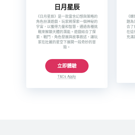
日月星辰
《日月星辰》是一款富含幻想與策略的
《蝶
角色扮演遊戲，玩家將探索一個神秘的
題為
宇宙，以獲得力量和智慧，通過各種挑
合了
戰來解鎖天體的潛能。遊戲結合了探
在這
索、戰鬥、角色發展與故事敘述，讓玩
充滿
家在壯麗的星空下展開一段奇妙的冒
險。
立即體驗
T&Cs Apply