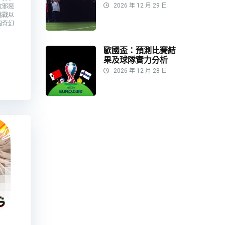
2026 年 12 月 29 日
抗邪惡
挑戰以
個奇幻
歐國盃：預測比賽結
果及球隊實力分析
2026 年 12 月 28 日