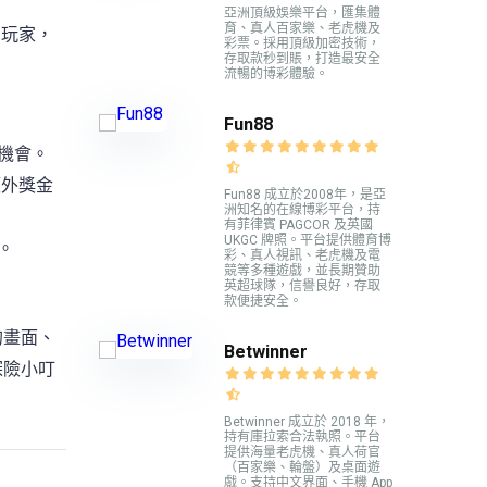
亞洲頂級娛樂平台，匯集體
育、真人百家樂、老虎機及
的玩家，
彩票。採用頂級加密技術，
存取款秒到賬，打造最安全
流暢的博彩體驗。
Fun88
的機會。
得額外獎金
Fun88 成立於2008年，是亞
洲知名的在線博彩平台，持
有菲律賓 PAGCOR 及英國
UKGC 牌照。平台提供體育博
。
彩、真人視訊、老虎機及電
競等多種遊戲，並長期贊助
英超球隊，信譽良好，存取
款便捷安全。
的畫面、
Betwinner
探險小叮
Betwinner 成立於 2018 年，
持有庫拉索合法執照。平台
提供海量老虎機、真人荷官
（百家樂、輪盤）及桌面遊
戲。支持中文界面、手機 App