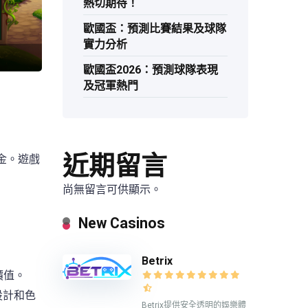
熱切期待！
歐國盃：預測比賽結果及球隊
實力分析
歐國盃2026：預測球隊表現
及冠軍熱門
近期留言
金。遊戲
尚無留言可供顯示。
New Casinos
Betrix
價值。
設計和色
Betrix提供安全透明的娛樂體