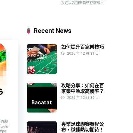
投注以及加密貨幣存取款。
Recent News
如何提升百家樂技巧
2026 年 12 月 31 日
攻略分享：如何在百
家樂中獲取高勝率？
2026 年 12 月 30 日
、解謎
專業足球聯賽賽程公
。玩家
布，球迷熱切期待！
的寶