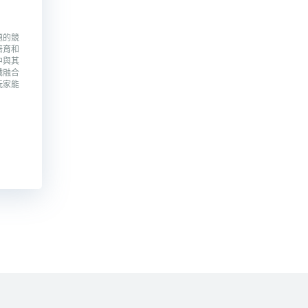
題的競
培育和
中與其
戲融合
玩家能