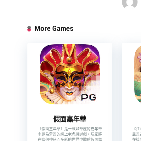
More Games
假面嘉年華
《假面嘉年華》是一款以華麗的嘉年華
《江
主題為背景的線上老虎機遊戲，玩家將
風景
在這個神秘而多彩的世界中體驗假面舞
在這