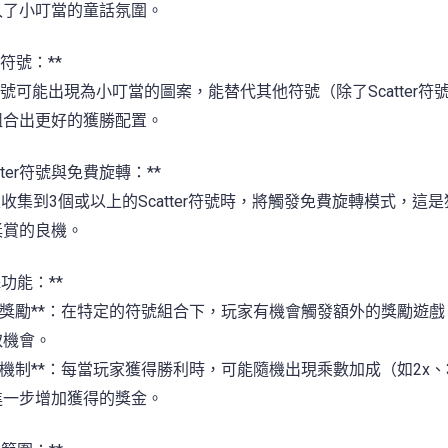
入了小叮當的童話氛圍。
ild符號：**
ld符號可能出現為小叮當的圖案，能替代其他符號（除了Scatter符
組合出更好的獲勝配置。
catter符號與免費旋轉：**
家收集到3個或以上的Scatter符號時，將觸發免費旋轉模式，這
獎賞的良機。
特殊功能：**
魔法獎勵**：在特定的符號組合下，玩家有機會觸發額外的獎勵遊
取機會。
乘數機制**：每當玩家獲得勝利時，可能隨機出現乘數加成（如2x、
進一步增加獲得的獎金。