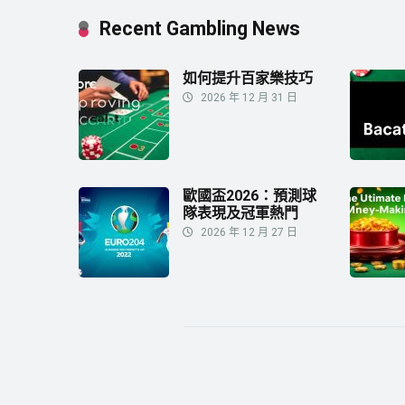
Recent Gambling News
如何提升百家樂技巧
2026 年 12 月 31 日
歐國盃2026：預測球
隊表現及冠軍熱門
2026 年 12 月 27 日