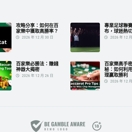
攻略分享：如何在百
專業足球聯
家樂中獲取高勝率？
布，球迷熱
2026 年 12 月 30 日
2026 年 12 月
百家樂必勝法：賺錢
百家樂高手
神器大揭密
秘：如何利
理贏取勝利
2026 年 12 月 26 日
2026 年 12 月