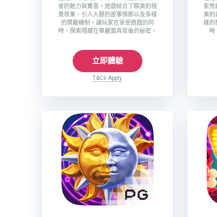
會的魅力與驚喜。遊戲結合了精美的視
索秀
覺效果、引人入勝的故事情節以及多樣
美的
的獎勵機制，讓玩家在享受遊戲的同
樣的
時，探索隱藏在華麗面具背後的秘密。
時
立即體驗
T&Cs Apply