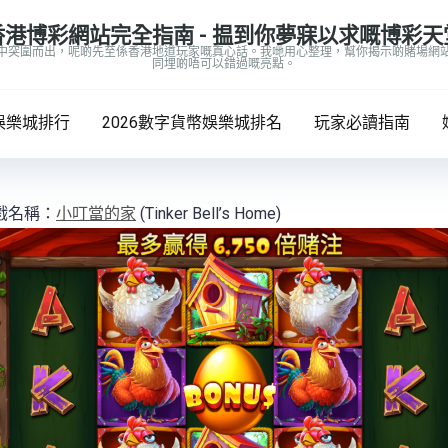
香港博彩網站完全指南 - 揾到你夢寐以求嘅博彩天
中突圍而出，呢啲先至係香港地道玩家嘅真心話。我哋用心整理，幫你揭示啲賭場網
同埋啲唔可以錯過嘅亮點。
娛樂城排行
2026數字貨幣娛樂城排名
玩家必讀指南
遊戲名稱：
小叮當的家
(Tinker Bell’s Home)