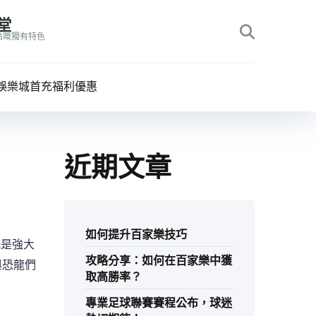
堂
站嘅獨有特色
娛樂城首充福利優惠
近期文章
如何提升百家樂技巧
既是強大
攻略分享：如何在百家樂中獲
與恐龍們
取高勝率？
專業足球聯賽賽程公布，球迷