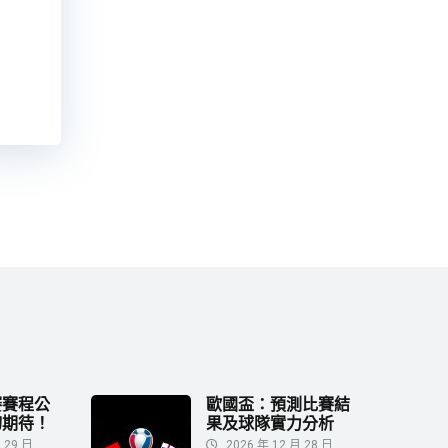
賽賽程公
歐國盃：預測比賽結
切期待！
果及球隊實力分析
 29 日
2026 年 12 月 28 日