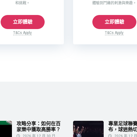
和挑戰。
體驗到鬥雞的刺激與樂趣。
立即體驗
立即體驗
T&Cs Apply
T&Cs Apply
攻略分享：如何在百
專業足球聯
家樂中獲取高勝率？
布，球迷熱
2026 年 12 月 30 日
2026 年 12 月