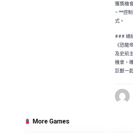
獲獎機
– **
式。
### 總
《恐龍
及史前
機會，
巨獸一
More Games