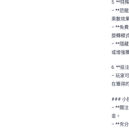
5. **
– **
乘數效
– **
旋轉模
– **
或增強
6. **
– 玩
在獲得
### 
– **
金。
– **