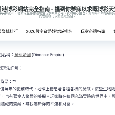
香港博彩網站完全指南 - 揾到你夢寐以求嘅博彩天
中突圍而出，呢啲先至係香港地道玩家嘅真心話。我哋用心整理，幫你揭示啲賭場網
同埋啲唔可以錯過嘅亮點。
娛樂城排行
2026數字貨幣娛樂城排名
玩家必讀指南
遊戲名稱：
恐龍帝國
(Dinosaur Empire)
遊戲玩法詳解：
故事背景：**
距今億萬年的史前時代，地球上棲息著各種各樣的恐龍。這些生物
者，也有著令人驚豔的美麗。玩家將在這個充滿冒險的世界中，
索隱藏的寶藏，尋找屬於你的幸運和財富。