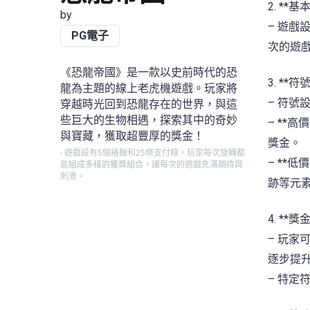
2. **
by
– 遊戲
PG電子
次的遊
《恐龍帝國》是一款以史前時代的恐
3. **
龍為主題的線上老虎機遊戲。玩家將
– 符
穿越時光回到恐龍存在的世界，與這
些巨大的生物相遇，探索其中的奇妙
– **
與寶藏，獲取超豐厚的獎金！
獎金。
- 遊戲設有5個捲軸和25條支付線，玩家每次旋轉都
– **
能組成多樣的獲獎組合，讓每次的遊戲充滿期待與
刺激。
跡等元
4. **
– 玩
逐步提
– 特