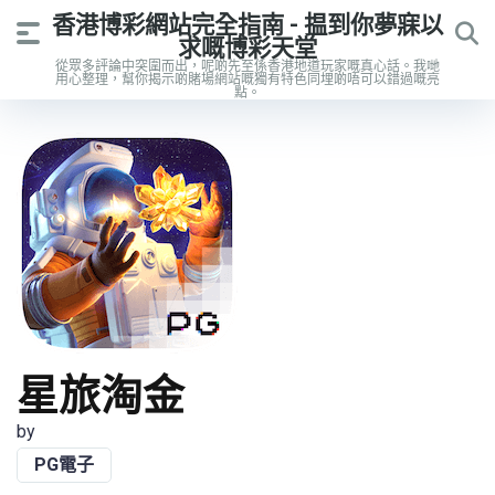
香港博彩網站完全指南 - 揾到你夢寐以
求嘅博彩天堂
從眾多評論中突圍而出，呢啲先至係香港地道玩家嘅真心話。我哋
用心整理，幫你揭示啲賭場網站嘅獨有特色同埋啲唔可以錯過嘅亮
點。
星旅淘金
by
PG電子