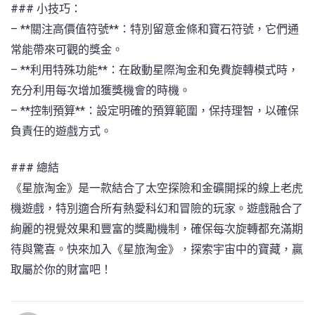
### 小技巧：
– **關注高價值符號**：特別留意金條和寶石符號，它們通
常能帶來可觀的獎金。
– **利用特殊功能**：在啟動星際淘金和免費旋轉模式時，
充分利用每次增加獲獎機會的時機。
– **控制預算**：設定明確的預算範圍，保持理智，以確保
負責任的遊戲方式。
### 總結
《星旅淘金》是一款結合了太空探險和金礦開採的線上老虎
機遊戲，特別適合所有熱愛科幻和冒險的玩家。遊戲融合了
絢麗的視覺效果和豐富的獎勵機制，確保每次旋轉都充滿期
待與驚喜。快來加入《星旅淘金》，探索宇宙中的寶藏，贏
取屬於你的財富吧！