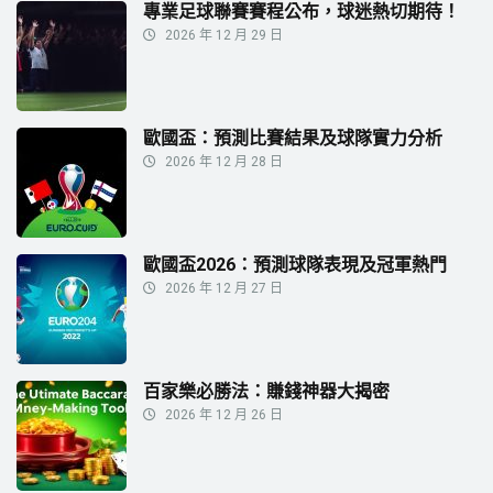
專業足球聯賽賽程公布，球迷熱切期待！
2026 年 12 月 29 日
歐國盃：預測比賽結果及球隊實力分析
2026 年 12 月 28 日
歐國盃2026：預測球隊表現及冠軍熱門
2026 年 12 月 27 日
百家樂必勝法：賺錢神器大揭密
2026 年 12 月 26 日