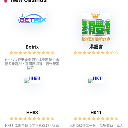
Betrix
港體會
Betrix提供安全透明的娛樂體驗，涵
蓋多元遊戲，獲國際認證，值得玩家
信賴。
HH88
HK11
HH88 匯聚全球頂尖博彩遊戲，從真
亞洲頂級娛樂平台，匯集體育、真人