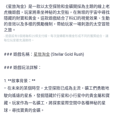
《星旅淘金》是一款以太空探險和金礦開採為主題的線上老
虎機遊戲，玩家將乘坐神秘的太空船，在無垠的宇宙中尋找
隱藏的財寶和黃金。這款遊戲結合了科幻的視覺效果、生動
的音效以及多樣的獎勵機制，帶給玩家一場刺激的太空冒險
之旅。
- 遊戲設有5個捲軸和25條支付線。每次旋轉都有機會形成不同的獲獎組合，讓
每位玩家都充滿期待。
### 遊戲名稱：
星旅淘金
(Stellar Gold Rush)
### 遊戲玩法詳解：
1. **故事背景：**
– 在未來的某個時空，太空探險已成為主流，礦工們勇敢地
駛向遙遠的星系，發掘隱藏於行星和小行星中的貴金屬和寶
藏。玩家作為一名礦工，將探索星際空間中各種神秘的星
球，尋找寶貴的金礦。