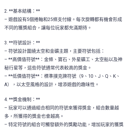
2. **基本結構：**
– 遊戲設有5個捲軸和25條支付線。每次旋轉都有機會形成
不同的獲獎組合，讓每位玩家都充滿期待。
3. **符號設計：**
– 符號設計圍繞太空和金礦主題，主要符號包括：
– **高價值符號**：金條、寶石、外星礦工、太空船以及神
秘行星等，這些符號通常代表較高的獎金。
– **低價值符號**：標準撲克牌符號（9、10、J、Q、K、
A），以太空風格的設計，增添遊戲的趣味性。
4. **獎金機制：**
– 玩家可以通過組合相同的符號來獲得獎金，組合數量越
多，所獲得的獎金也會越高。
– 特定符號的組合可觸發額外的獎勵功能，增加玩家的獲獎