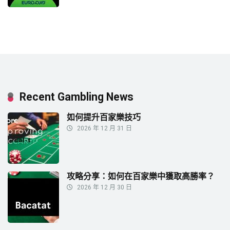
Recent Gambling News
如何提升百家樂技巧
2026 年 12 月 31 日
攻略分享：如何在百家樂中獲取高勝率？
2026 年 12 月 30 日