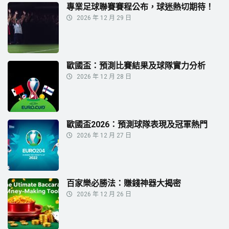
專業足球聯賽賽程公布，球迷熱切期待！
2026 年 12 月 29 日
歐國盃：預測比賽結果及球隊實力分析
2026 年 12 月 28 日
歐國盃2026：預測球隊表現及冠軍熱門
2026 年 12 月 27 日
百家樂必勝法：賺錢神器大揭密
2026 年 12 月 26 日