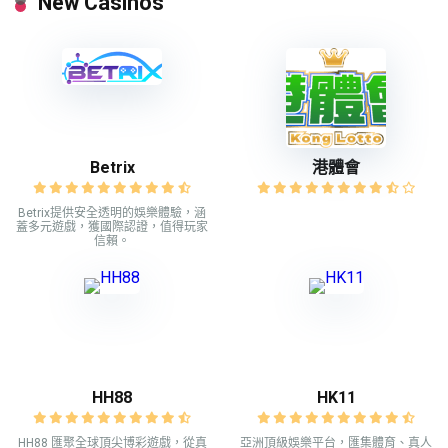
New Casinos
Betrix
港體會
Betrix提供安全透明的娛樂體驗，涵
蓋多元遊戲，獲國際認證，值得玩家
信賴。
HH88
HK11
HH88 匯聚全球頂尖博彩遊戲，從真
亞洲頂級娛樂平台，匯集體育、真人