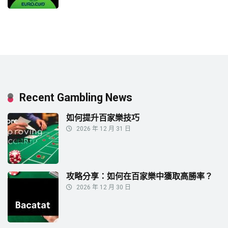
Recent Gambling News
如何提升百家樂技巧
2026 年 12 月 31 日
攻略分享：如何在百家樂中獲取高勝率？
2026 年 12 月 30 日