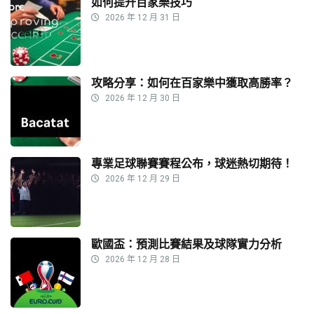
如何提升百家樂技巧
2026 年 12 月 31 日
攻略分享：如何在百家樂中獲取高勝率？
2026 年 12 月 30 日
專業足球聯賽賽程公布，球迷熱切期待！
2026 年 12 月 29 日
歐國盃：預測比賽結果及球隊實力分析
2026 年 12 月 28 日