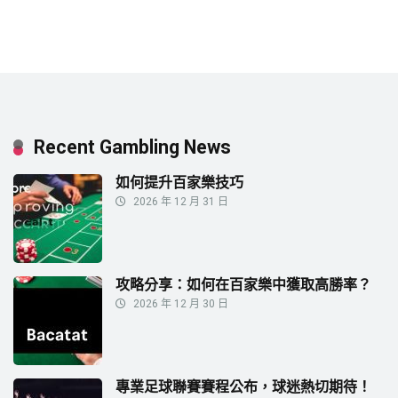
Recent Gambling News
如何提升百家樂技巧
2026 年 12 月 31 日
攻略分享：如何在百家樂中獲取高勝率？
2026 年 12 月 30 日
專業足球聯賽賽程公布，球迷熱切期待！