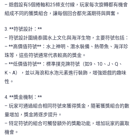
– 遊戲設有5個捲軸和25條支付線，玩家每次旋轉都有機會
組成不同的獲獎組合，讓每個回合都充滿期待與興奮。
3. **符號設計：**
– 符號設計圍繞泰國水上文化與海洋生物，主要符號包括：
– **高價值符號**：水上神明、潛水裝備、熱帶魚、海洋珍
珠等，這些符號通常代表較高的獎金。
– **低價值符號**：標準撲克牌符號（如9、10、J、Q、
K、A），並以海浪和水泡元素進行裝飾，增強遊戲的趣味
性。
4. **獎金機制：**
– 玩家可通過組合相同符號來獲得獎金，隨著獲獎組合的數
量增加，獎金將逐步提升。
– 特定符號的組合可觸發額外的獎勵功能，增加玩家的贏取
機會。