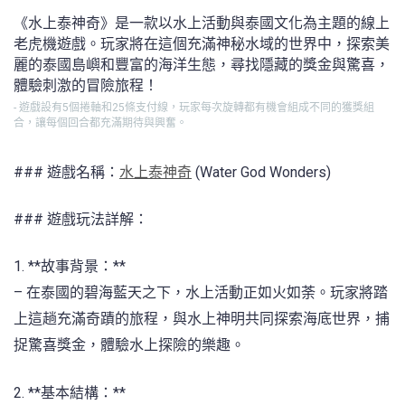
《水上泰神奇》是一款以水上活動與泰國文化為主題的線上
老虎機遊戲。玩家將在這個充滿神秘水域的世界中，探索美
麗的泰國島嶼和豐富的海洋生態，尋找隱藏的獎金與驚喜，
體驗刺激的冒險旅程！
- 遊戲設有5個捲軸和25條支付線，玩家每次旋轉都有機會組成不同的獲獎組
合，讓每個回合都充滿期待與興奮。
### 遊戲名稱：
水上泰神奇
(Water God Wonders)
### 遊戲玩法詳解：
1. **故事背景：**
– 在泰國的碧海藍天之下，水上活動正如火如荼。玩家將踏
上這趟充滿奇蹟的旅程，與水上神明共同探索海底世界，捕
捉驚喜獎金，體驗水上探險的樂趣。
2. **基本結構：**