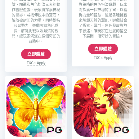
險、解謎和角色扮演元素的動
與策略的角色扮演遊戲，玩家
作冒險遊戲。玩家將探索神秘
將探索一個神秘的宇宙，以獲
的世界，尋找傳說中的寶石，
得力量和智慧，通過各種挑戰
解放被封印的力量，同時對抗
來解鎖天體的潛能。遊戲結合
邪惡勢力。遊戲強調角色成
了探索、戰鬥、角色發展與故
長、解謎挑戰以及緊張的戰
事敘述，讓玩家在壯麗的星空
鬥，讓玩家沉浸在這個奇幻的
下展開一段奇妙的冒險。
冒險中。
立即體驗
立即體驗
T&Cs Apply
T&Cs Apply