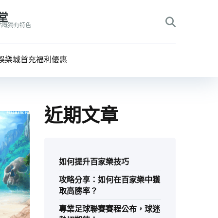
堂
站嘅獨有特色
娛樂城首充福利優惠
近期文章
如何提升百家樂技巧
攻略分享：如何在百家樂中獲
取高勝率？
專業足球聯賽賽程公布，球迷