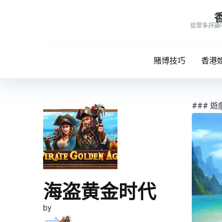
從眾多評論
賭博技巧
香港
### 
海盗黄金时代
by