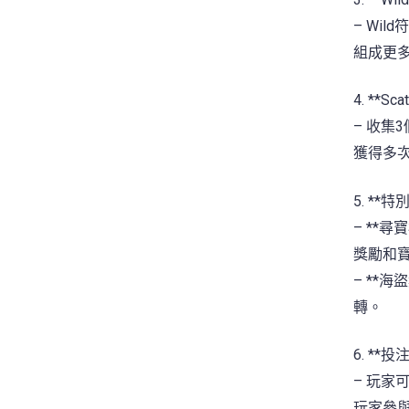
– Wi
組成更
4. **S
– 收集
獲得多
5. **
– **
獎勵和
– **
轉。
6. **
– 玩
玩家參