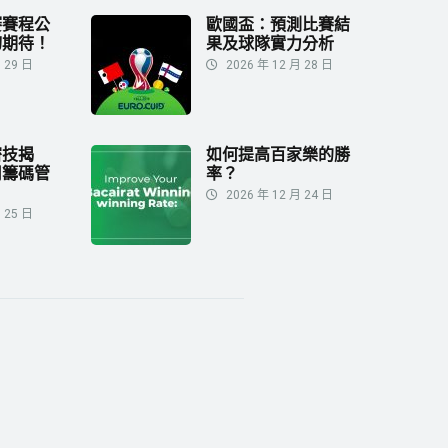
賽賽程公
歐國盃：預測比賽結
切期待！
果及球隊實力分析
 29 日
2026 年 12 月 28 日
密技揭
如何提高百家樂的勝
用籌碼管
率？
2026 年 12 月 24 日
 25 日