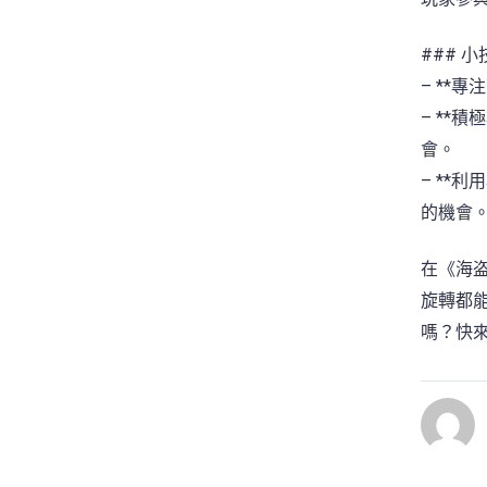
### 
– **
– **積
會。
– **
的機會
在《海
旋轉都
嗎？快