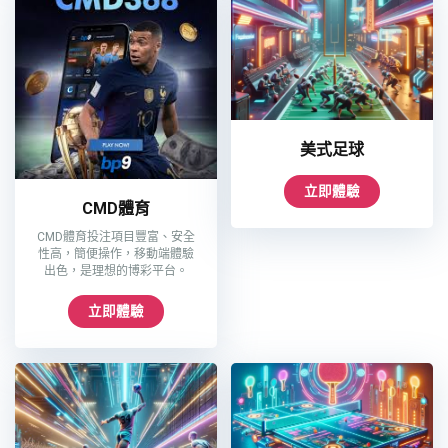
美式足球
立即體驗
CMD體育
CMD體育投注項目豐富、安全
性高，簡便操作，移動端體驗
出色，是理想的博彩平台。
立即體驗