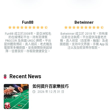
Fun88
Betwinner
Fun88 成立於2008年，是亞洲知名
Betwinner 成立於 2018 年，持有庫
的在線博彩平台，持有菲律賓
拉索合法執照。平台提供海量老虎
PAGCOR 及英國 UKGC 牌照。平台
機、真人荷官（百家樂、輪盤）及桌
提供體育博彩、真人視訊、老虎機及
面遊戲。支持中文界面、手機 App 投
電競等多種遊戲，並長期贊助英超球
注以及加密貨幣存取款。
隊，信譽良好，存取款便捷安全。
Recent News
如何提升百家樂技巧
2026 年 12 月 31 日