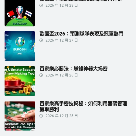
2026 年 12 月 28 日
歐國盃2026：預測球隊表現及冠軍熱門
2026 年 12 月 27 日
百家樂必勝法：賺錢神器大揭密
2026 年 12 月 26 日
百家樂高手密技揭秘：如何利用籌碼管理
贏取勝利
2026 年 12 月 25 日