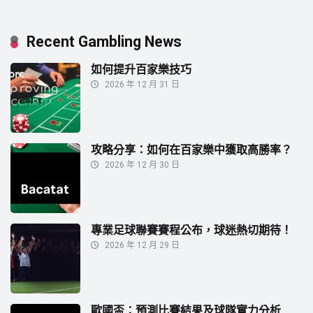
Recent Gambling News
如何提升百家樂技巧
2026 年 12 月 31 日
攻略分享：如何在百家樂中獲取高勝率？
2026 年 12 月 30 日
專業足球聯賽賽程公布，球迷熱切期待！
2026 年 12 月 29 日
歐國盃：預測比賽結果及球隊實力分析