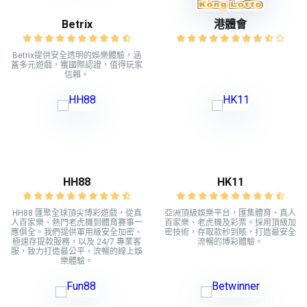
Betrix
港體會
Betrix提供安全透明的娛樂體驗，涵
蓋多元遊戲，獲國際認證，值得玩家
信賴。
HH88
HK11
HH88 匯聚全球頂尖博彩遊戲，從真
亞洲頂級娛樂平台，匯集體育、真人
人百家樂、熱門老虎機到體育賽事一
百家樂、老虎機及彩票。採用頂級加
應俱全。我們提供軍用級安全加密、
密技術，存取款秒到賬，打造最安全
極速存提款服務，以及 24/7 專業客
流暢的博彩體驗。
服，致力打造最公平、流暢的線上娛
樂體驗。