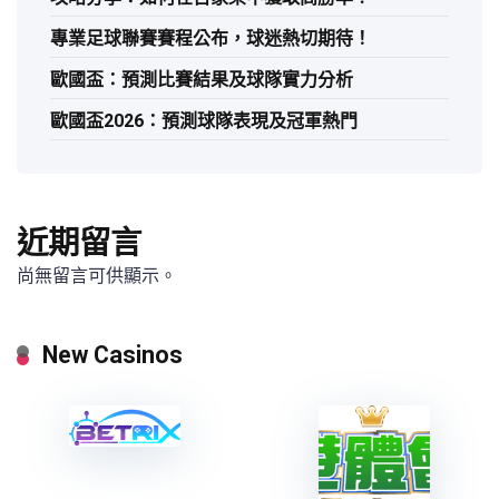
專業足球聯賽賽程公布，球迷熱切期待！
歐國盃：預測比賽結果及球隊實力分析
歐國盃2026：預測球隊表現及冠軍熱門
近期留言
尚無留言可供顯示。
New Casinos