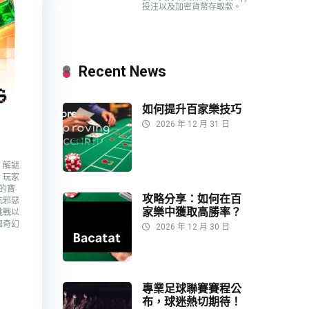
投注以及加密貨幣存取款。
Recent News
如何提升百家樂技巧
2026 年 12 月 31 日
、解謎
。玩家
的寶
攻略分享：如何在百
抗邪惡
家樂中獲取高勝率？
挑戰以
個奇幻
2026 年 12 月 30 日
專業足球聯賽賽程公
布，球迷熱切期待！