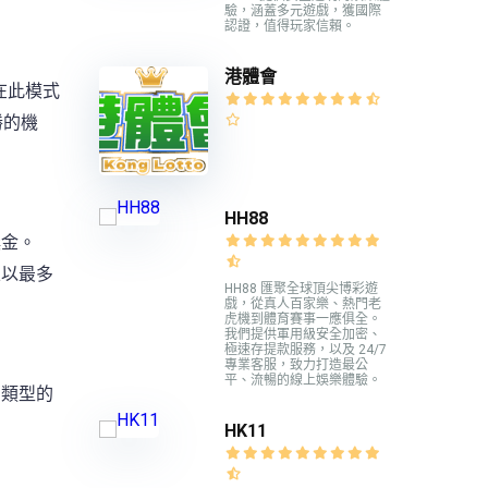
驗，涵蓋多元遊戲，獲國際
認證，值得玩家信賴。
港體會
。在此模式
勝的機
HH88
獎金。
乘以最多
HH88 匯聚全球頂尖博彩遊
戲，從真人百家樂、熱門老
虎機到體育賽事一應俱全。
我們提供軍用級安全加密、
極速存提款服務，以及 24/7
專業客服，致力打造最公
平、流暢的線上娛樂體驗。
同類型的
HK11