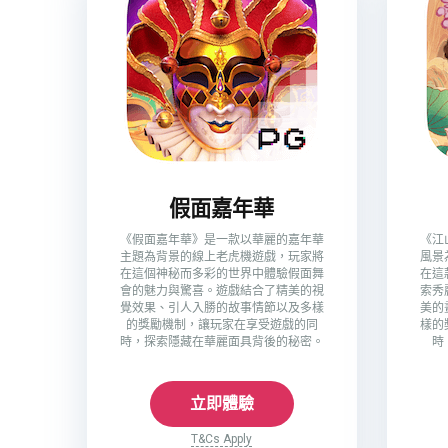
假面嘉年華
《假面嘉年華》是一款以華麗的嘉年華
《江
主題為背景的線上老虎機遊戲，玩家將
風景
在這個神秘而多彩的世界中體驗假面舞
在這
會的魅力與驚喜。遊戲結合了精美的視
索秀
覺效果、引人入勝的故事情節以及多樣
美的
的獎勵機制，讓玩家在享受遊戲的同
樣的
時，探索隱藏在華麗面具背後的秘密。
時
立即體驗
T&Cs Apply