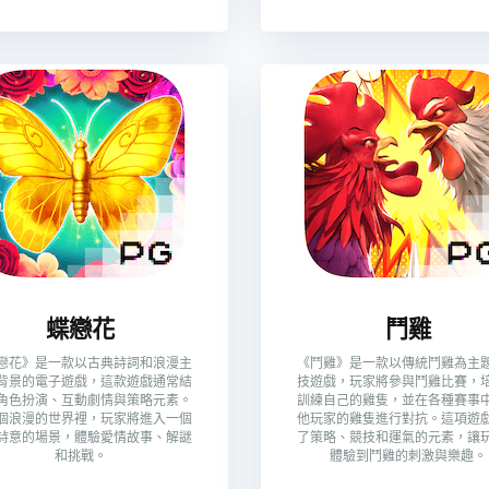
蝶戀花
鬥雞
戀花》是一款以古典詩詞和浪漫主
《鬥雞》是一款以傳統鬥雞為主
背景的電子遊戲，這款遊戲通常結
技遊戲，玩家將參與鬥雞比賽，
角色扮演、互動劇情與策略元素。
訓練自己的雞隻，並在各種賽事
個浪漫的世界裡，玩家將進入一個
他玩家的雞隻進行對抗。這項遊
詩意的場景，體驗愛情故事、解謎
了策略、競技和運氣的元素，讓
和挑戰。
體驗到鬥雞的刺激與樂趣。