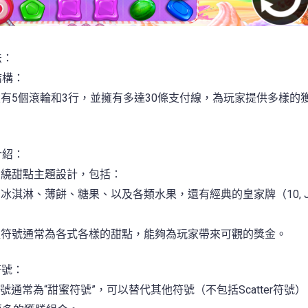
法：
結構：
設有5個滾輪和3行，並擁有多達30條支付線，為玩家提供多樣的
介紹：
圍繞甜點主題設計，包括：
、冰淇淋、薄餅、糖果、以及各類水果，還有經典的皇家牌（10, J, Q
價值符號通常為各式各樣的甜點，能夠為玩家帶來可觀的獎金。
d符號：
ld符號通常為“甜蜜符號”，可以替代其他符號（不包括Scatter符號