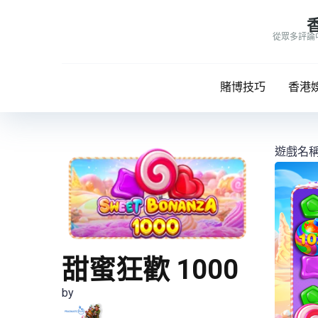
從眾多評論
賭博技巧
香港
遊戲名
甜蜜狂歡 1000
by