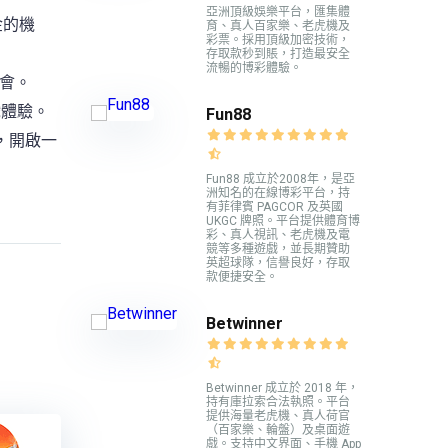
亞洲頂級娛樂平台，匯集體
金的機
育、真人百家樂、老虎機及
彩票。採用頂級加密技術，
存取款秒到賬，打造最安全
流暢的博彩體驗。
機會。
戲體驗。
Fun88
，開啟一
Fun88 成立於2008年，是亞
洲知名的在線博彩平台，持
有菲律賓 PAGCOR 及英國
UKGC 牌照。平台提供體育博
彩、真人視訊、老虎機及電
競等多種遊戲，並長期贊助
英超球隊，信譽良好，存取
款便捷安全。
Betwinner
Betwinner 成立於 2018 年，
持有庫拉索合法執照。平台
提供海量老虎機、真人荷官
（百家樂、輪盤）及桌面遊
戲。支持中文界面、手機 App