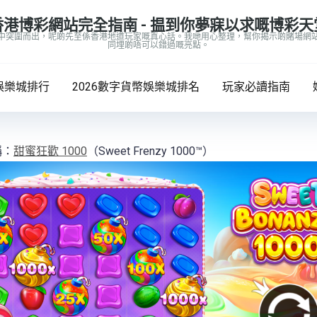
香港博彩網站完全指南 - 揾到你夢寐以求嘅博彩天
中突圍而出，呢啲先至係香港地道玩家嘅真心話。我哋用心整理，幫你揭示啲賭場網
同埋啲唔可以錯過嘅亮點。
娛樂城排行
2026數字貨幣娛樂城排名
玩家必讀指南
稱：
甜蜜狂歡 1000
（Sweet Frenzy 1000™）