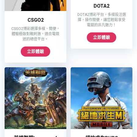
DOTA2
DOTA2博彩平台，多樣投注選
CSGO2
擇，操作簡便，讓您輕鬆享受
電競的非凡魅力！
CSGO2博彩選擇多樣、簡便，
體驗極致對戰刺激，適合電競
立即體驗
迷的絕佳平台。
立即體驗