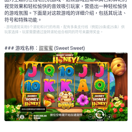
视觉效果和轻松愉快的音效吸引玩家，营造出一种轻松愉快
的游戏氛围。下面是对这款游戏的详细介绍，包括其玩法、
符号和特殊功能。
- 游戏通常采用5个滚轮和3行的布局，配有多条支付线（例如20条或25条）供
玩家选择。玩家需要通过旋转滚轮组合相同的符号来赢得奖金。
### 游戏名称：
甜蜜蜜
(Sweet Sweet)