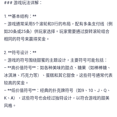
### 游戏玩法详解：
1. **基本结构：**
– 游戏通常采用5个滚轮和3行的布局，配有多条支付线（例
如20条或25条）供玩家选择。玩家需要通过旋转滚轮组合
相同的符号来赢得奖金。
2. **符号设计：**
– 游戏的符号围绕甜蜜的主题设计，主要符号可能包括：
– **高价值符号**：如各种美味的甜点、糖果（如棒棒糖、
冰淇淋、巧克力等）、蛋糕和其它甜食，这些符号通常代表
较高的奖金。
– **低价值符号**：经典的扑克牌符号（如9、10、J、Q、
K、A），这些符号也会经过独特设计，以符合游戏的甜美
风格。