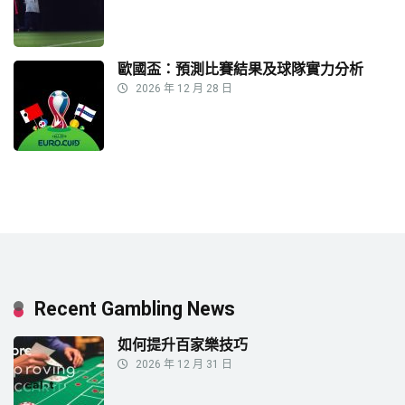
歐國盃：預測比賽結果及球隊實力分析
2026 年 12 月 28 日
Recent Gambling News
如何提升百家樂技巧
2026 年 12 月 31 日