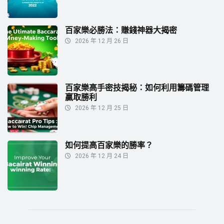
百家樂必勝法：賺錢神器大揭密
2026 年 12 月 26 日
百家樂高手密技揭秘：如何利用籌碼管理
贏取勝利
2026 年 12 月 25 日
如何提高百家樂的勝率？
2026 年 12 月 24 日