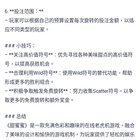
6. **投注范围：**
– 玩家可以根据自己的预算设置每次旋转的投注金额，以适
应不同类型的玩家。
### 小技巧：
– **关注高价值符号**：优先寻找各种美味甜点的高价值符
号，以提高获胜机会。
– **合理利用Wild符号**：使用Wild符号的替代功能，帮助
形成更多的胜利组合。
– **积极争取触发免费旋转**：努力收集Scatter符号，以争
取更多的免费旋转和额外奖金。
### 总结
《甜蜜蜜》是一款充满色彩和趣味的在线老虎机游戏，融合
了美味的设计和愉快的游戏机制，为玩家提供了轻松的娱乐