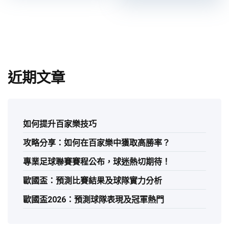
近期文章
如何提升百家樂技巧
攻略分享：如何在百家樂中獲取高勝率？
專業足球聯賽賽程公布，球迷熱切期待！
歐國盃：預測比賽結果及球隊實力分析
歐國盃2026：預測球隊表現及冠軍熱門