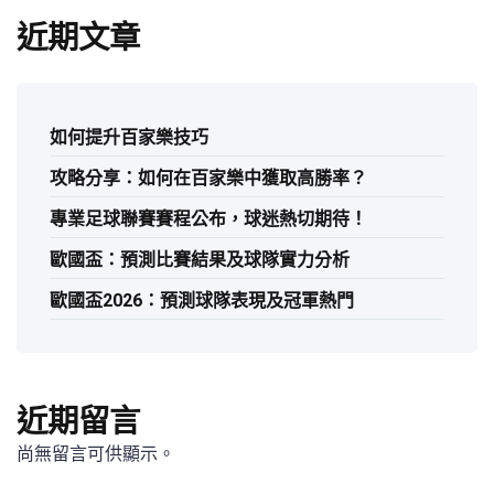
近期文章
如何提升百家樂技巧
攻略分享：如何在百家樂中獲取高勝率？
專業足球聯賽賽程公布，球迷熱切期待！
歐國盃：預測比賽結果及球隊實力分析
歐國盃2026：預測球隊表現及冠軍熱門
近期留言
尚無留言可供顯示。