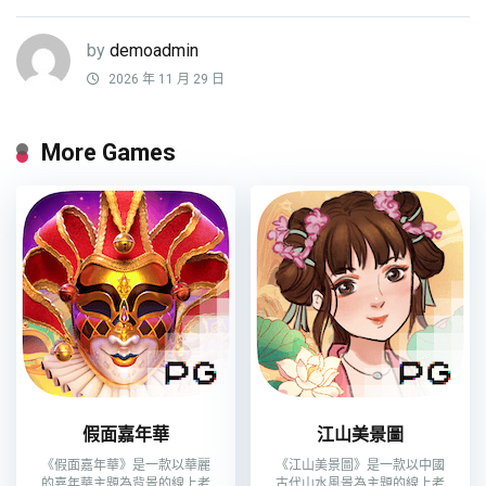
by
demoadmin
2026 年 11 月 29 日
More Games
假面嘉年華
江山美景圖
《假面嘉年華》是一款以華麗
《江山美景圖》是一款以中國
的嘉年華主題為背景的線上老
古代山水風景為主題的線上老