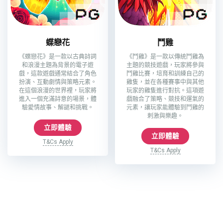
蝶戀花
鬥雞
《蝶戀花》是一款以古典詩詞
《鬥雞》是一款以傳統鬥雞為
和浪漫主題為背景的電子遊
主題的競技遊戲，玩家將參與
戲，這款遊戲通常結合了角色
鬥雞比賽，培育和訓練自己的
扮演、互動劇情與策略元素。
雞隻，並在各種賽事中與其他
在這個浪漫的世界裡，玩家將
玩家的雞隻進行對抗。這項遊
進入一個充滿詩意的場景，體
戲融合了策略、競技和運氣的
驗愛情故事、解謎和挑戰。
元素，讓玩家能體驗到鬥雞的
刺激與樂趣。
立即體驗
立即體驗
T&Cs Apply
T&Cs Apply