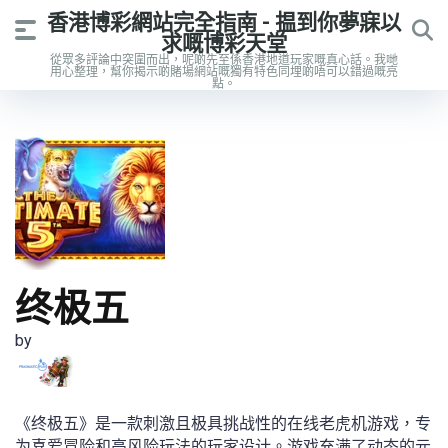
香港博彩網站完全指南 - 揾到你夢寐以
求嘅博彩天堂
從眾多評論中突圍而出，呢啲先至係香港地道玩家嘅真心話。我哋
用心整理，幫你揭示啲賭場網站嘅獨有特色同埋啲唔可以錯過嘅亮
點。
终极五
by
《终极五》是一款刺激且极具挑战性的在线老虎机游戏，专
为喜爱冒险和高风险玩法的玩家设计。游戏充满了动态的元