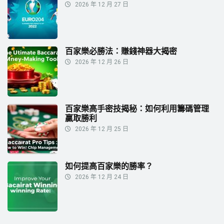
2026 年 12 月 27 日
百家樂必勝法：賺錢神器大揭密
2026 年 12 月 26 日
百家樂高手密技揭秘：如何利用籌碼管理
贏取勝利
2026 年 12 月 25 日
如何提高百家樂的勝率？
2026 年 12 月 24 日