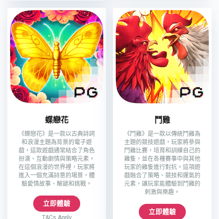
蝶戀花
鬥雞
《蝶戀花》是一款以古典詩詞
《鬥雞》是一款以傳統鬥雞為
和浪漫主題為背景的電子遊
主題的競技遊戲，玩家將參與
戲，這款遊戲通常結合了角色
鬥雞比賽，培育和訓練自己的
扮演、互動劇情與策略元素。
雞隻，並在各種賽事中與其他
在這個浪漫的世界裡，玩家將
玩家的雞隻進行對抗。這項遊
進入一個充滿詩意的場景，體
戲融合了策略、競技和運氣的
驗愛情故事、解謎和挑戰。
元素，讓玩家能體驗到鬥雞的
刺激與樂趣。
立即體驗
立即體驗
T&Cs Apply