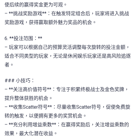
使后续的赢得奖金更为可观。
– **挑战奖励游戏**：在触发特定组合后，玩家将进入挑战
奖励游戏，获得赢取额外魅力奖品的机会。
6. **投注范围：**
– 玩家可以根据自己的预算灵活调整每次旋转的投注金额，
适合不同类型的玩家，无论是休闲娱乐玩家还是高风险追逐
者。
### 小技巧：
– **关注高价值符号**：专注于积累终极战士及金色奖牌，
提升整体获胜的机会。
– **收集Scatter符号**：尽量收集Scatter符号，促使免费旋
转的触发，以便拥有更多的奖赏机会。
– **充分利用增益乘数**：在赢得奖励后，关注增益乘数的
效果，最大化潜在收益。