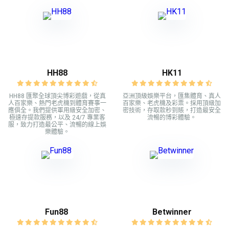
HH88
HK11
HH88 匯聚全球頂尖博彩遊戲，從真
亞洲頂級娛樂平台，匯集體育、真人
人百家樂、熱門老虎機到體育賽事一
百家樂、老虎機及彩票。採用頂級加
應俱全。我們提供軍用級安全加密、
密技術，存取款秒到賬，打造最安全
極速存提款服務，以及 24/7 專業客
流暢的博彩體驗。
服，致力打造最公平、流暢的線上娛
樂體驗。
Fun88
Betwinner