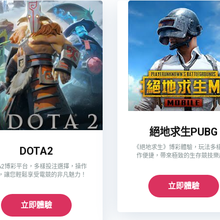
絕地求生PUBG
《絕地求生》博彩體驗，玩法多
DOTA2
作便捷，帶來極致的生存競技樂
TA2博彩平台，多樣投注選擇，操作
，讓您輕鬆享受電競的非凡魅力！
立即體驗
立即體驗