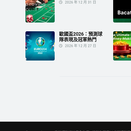
2026 年 12 月 31 日
歐國盃2026：預測球
隊表現及冠軍熱門
2026 年 12 月 27 日