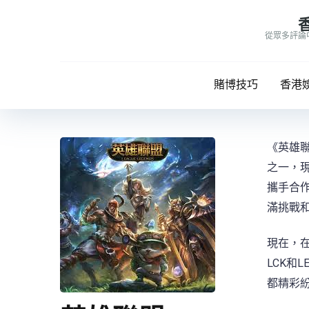
從眾多評論
賭博技巧
香港
《英雄聯
之一，
攜手合
滿挑戰
現在，
LCK和
都精彩