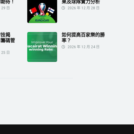
切期待！
果及球隊實力分析
 29 日
2026 年 12 月 28 日
密技揭
如何提高百家樂的勝
用籌碼管
率？
2026 年 12 月 24 日
 25 日