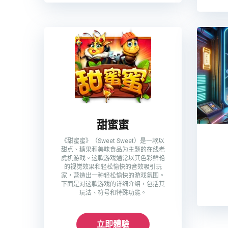
甜蜜蜜
《甜蜜蜜》（Sweet Sweet）是一款以
甜点、糖果和美味食品为主题的在线老
虎机游戏。这款游戏通常以其色彩鲜艳
的视觉效果和轻松愉快的音效吸引玩
家，营造出一种轻松愉快的游戏氛围。
下面是对这款游戏的详细介绍，包括其
玩法、符号和特殊功能。
立即體驗