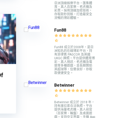
亞洲頂級娛樂平台，匯集體
育、真人百家樂、老虎機及
彩票。採用頂級加密技術，
存取款秒到賬，打造最安全
流暢的博彩體驗。
Fun88
Fun88 成立於2008年，是亞
洲知名的在線博彩平台，持
有菲律賓 PAGCOR 及英國
UKGC 牌照。平台提供體育博
彩、真人視訊、老虎機及電
競等多種遊戲，並長期贊助
英超球隊，信譽良好，存取
款便捷安全。
f
Betwinner
Betwinner 成立於 2018 年，
持有庫拉索合法執照。平台
提供海量老虎機、真人荷官
（百家樂、輪盤）及桌面遊
戲。支持中文界面、手機 App