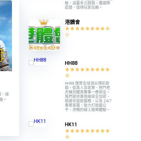
驗，涵蓋多元遊戲，獲國際
認證，值得玩家信賴。
港體會
HH88
HH88 匯聚全球頂尖博彩遊
戲，從真人百家樂、熱門老
虎機到體育賽事一應俱全。
樣，操
我們提供軍用級安全加密、
趣。
極速存提款服務，以及 24/7
專業客服，致力打造最公
平、流暢的線上娛樂體驗。
HK11