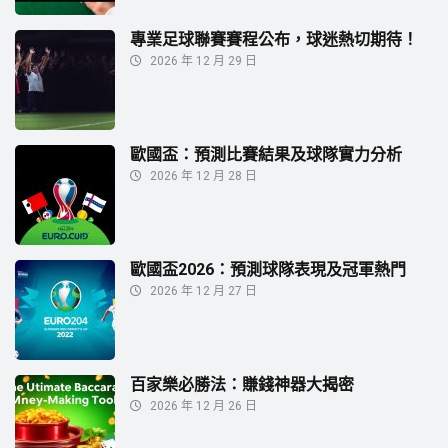
專業足球聯賽賽程公布，球迷熱切期待！
2026 年 12 月 29 日
歐國盃：預測比賽結果及球隊實力分析
2026 年 12 月 28 日
歐國盃2026：預測球隊表現及冠軍熱門
2026 年 12 月 27 日
百家樂必勝法：賺錢神器大揭密
2026 年 12 月 26 日