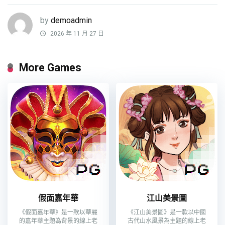
by
demoadmin
2026 年 11 月 27 日
More Games
假面嘉年華
江山美景圖
《假面嘉年華》是一款以華麗
《江山美景圖》是一款以中國
的嘉年華主題為背景的線上老
古代山水風景為主題的線上老