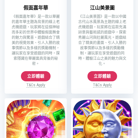
假面嘉年華
江山美景圖
《假面嘉年華》是一款以華麗
《江山美景圖》是一款以中國
的嘉年華主題為背景的線上老
古代山水風景為主題的線上老
虎機遊戲，玩家將在這個神秘
虎機遊戲，玩家將在這款充滿
而多彩的世界中體驗假面舞會
詩意與藝術感的遊戲中，探索
的魅力與驚喜。遊戲結合了精
秀麗山河與壯麗風光。遊戲結
美的視覺效果、引人入勝的故
合了精美的畫面、引人入勝的
事情節以及多樣的獎勵機制，
故事情節以及多樣的獎勵機
讓玩家在享受遊戲的同時，探
制，讓玩家在享受遊戲的同
索隱藏在華麗面具背後的秘
時，體驗江山之美的魅力與文
密。
化。
立即體驗
立即體驗
T&Cs Apply
T&Cs Apply