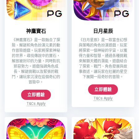
神鷹寶石
日月星辰
《神鷹寶石》是一款融合了探
《日月星辰》是一款富含幻想
險、解謎和角色扮演元素的動
與策略的角色扮演遊戲，玩家
作冒險遊戲。玩家將探索神秘
將探索一個神秘的宇宙，以獲
的世界，尋找傳說中的寶石，
得力量和智慧，通過各種挑戰
解放被封印的力量，同時對抗
來解鎖天體的潛能。遊戲結合
邪惡勢力。遊戲強調角色成
了探索、戰鬥、角色發展與故
長、解謎挑戰以及緊張的戰
事敘述，讓玩家在壯麗的星空
鬥，讓玩家沉浸在這個奇幻的
下展開一段奇妙的冒險。
冒險中。
立即體驗
立即體驗
T&Cs Apply
T&Cs Apply