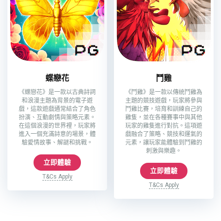
蝶戀花
鬥雞
《蝶戀花》是一款以古典詩詞
《鬥雞》是一款以傳統鬥雞為
和浪漫主題為背景的電子遊
主題的競技遊戲，玩家將參與
戲，這款遊戲通常結合了角色
鬥雞比賽，培育和訓練自己的
扮演、互動劇情與策略元素。
雞隻，並在各種賽事中與其他
在這個浪漫的世界裡，玩家將
玩家的雞隻進行對抗。這項遊
進入一個充滿詩意的場景，體
戲融合了策略、競技和運氣的
驗愛情故事、解謎和挑戰。
元素，讓玩家能體驗到鬥雞的
刺激與樂趣。
立即體驗
立即體驗
T&Cs Apply
T&Cs Apply