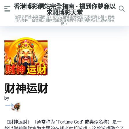
香港博彩網站完全指南 - 揾到你夢寐以
求嘅博彩天堂
從眾多評論中突圍而出，呢啲先至係香港地道玩家嘅真心話。我哋
用心整理，幫你揭示啲賭場網站嘅獨有特色同埋啲唔可以錯過嘅亮
點。
财神运财
by
《财神运财》（通常称为 "Fortune God" 或类似名称）是一
款以财神和财富为主题的在线老虎机游戏。这款游戏融合了