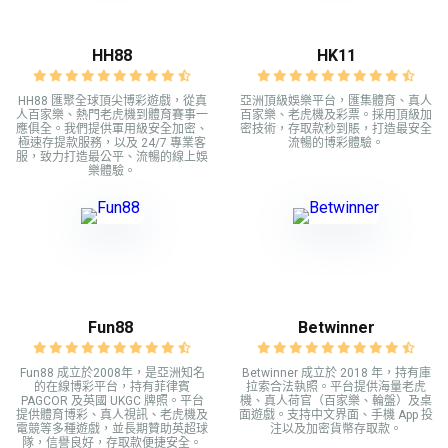
HH88
HK11
HH88 匯聚全球頂尖博彩遊戲，從真
亞洲頂級娛樂平台，匯集體育、真人
人百家樂、熱門老虎機到體育賽事一
百家樂、老虎機及彩票。採用頂級加
應俱全。我們提供軍用級安全加密、
密技術，存取款秒到賬，打造最安全
極速存提款服務，以及 24/7 專業客
流暢的博彩體驗。
服，致力打造最公平、流暢的線上娛
樂體驗。
Fun88
Betwinner
Fun88 成立於2008年，是亞洲知名
Betwinner 成立於 2018 年，持有庫
的在線博彩平台，持有菲律賓
拉索合法執照。平台提供海量老虎
PAGCOR 及英國 UKGC 牌照。平台
機、真人荷官（百家樂、輪盤）及桌
提供體育博彩、真人視訊、老虎機及
面遊戲。支持中文界面、手機 App 投
電競等多種遊戲，並長期贊助英超球
注以及加密貨幣存取款。
隊，信譽良好，存取款便捷安全。