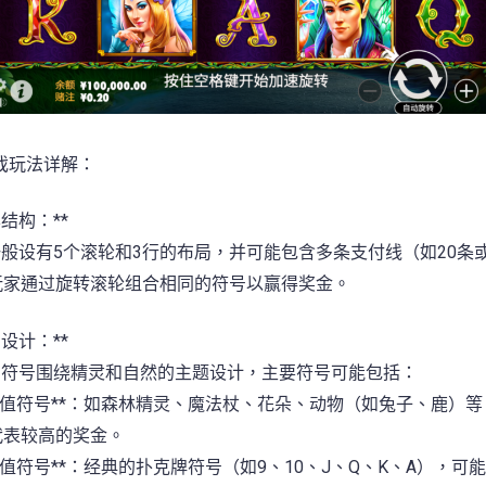
游戏玩法详解：
基本结构：**
一般设有5个滚轮和3行的布局，并可能包含多条支付线（如20条或
玩家通过旋转滚轮组合相同的符号以赢得奖金。
符号设计：**
戏的符号围绕精灵和自然的主题设计，主要符号可能包括：
高价值符号**：如森林精灵、魔法杖、花朵、动物（如兔子、鹿）
代表较高的奖金。
低价值符号**：经典的扑克牌符号（如9、10、J、Q、K、A），可