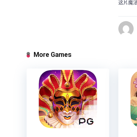
这片魔
More Games