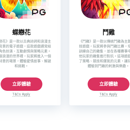
蝶戀花
鬥雞
戀花》是一款以古典詩詞和浪漫主
《鬥雞》是一款以傳統鬥雞為主
背景的電子遊戲，這款遊戲通常結
技遊戲，玩家將參與鬥雞比賽，
角色扮演、互動劇情與策略元素。
訓練自己的雞隻，並在各種賽事
個浪漫的世界裡，玩家將進入一個
他玩家的雞隻進行對抗。這項遊
詩意的場景，體驗愛情故事、解謎
了策略、競技和運氣的元素，讓
和挑戰。
體驗到鬥雞的刺激與樂趣。
立即體驗
立即體驗
T&Cs Apply
T&Cs Apply