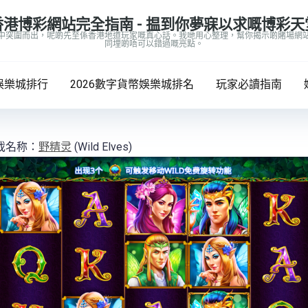
香港博彩網站完全指南 - 揾到你夢寐以求嘅博彩天
中突圍而出，呢啲先至係香港地道玩家嘅真心話。我哋用心整理，幫你揭示啲賭場網
同埋啲唔可以錯過嘅亮點。
娛樂城排行
2026數字貨幣娛樂城排名
玩家必讀指南
游戏名称：
野精灵
(Wild Elves)