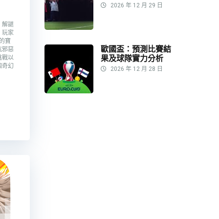
2026 年 12 月 29 日
、解謎
。玩家
的寶
歐國盃：預測比賽結
抗邪惡
果及球隊實力分析
挑戰以
個奇幻
2026 年 12 月 28 日