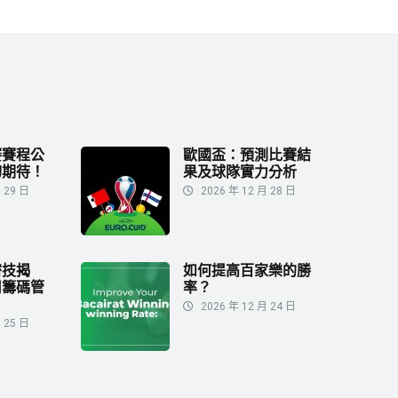
賽賽程公
歐國盃：預測比賽結
切期待！
果及球隊實力分析
 29 日
2026 年 12 月 28 日
密技揭
如何提高百家樂的勝
用籌碼管
率？
2026 年 12 月 24 日
 25 日