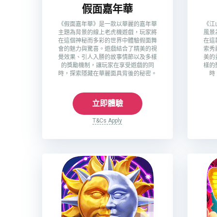
假面嘉年華
《假面嘉年華》是一款以華麗的嘉年華
《江
主題為背景的線上老虎機遊戲，玩家將
風景
在這個神秘而多彩的世界中體驗假面舞
在這
會的魅力與驚喜。遊戲結合了精美的視
索秀
覺效果、引人入勝的故事情節以及多樣
美的
的獎勵機制，讓玩家在享受遊戲的同
樣的
時，探索隱藏在華麗面具背後的秘密。
時
立即體驗
T&Cs Apply