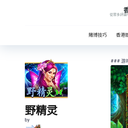
從眾多評論
賭博技巧
香港
### 
野精灵
by