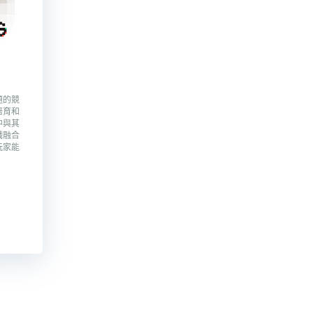
題的競
培育和
中與其
戲融合
玩家能