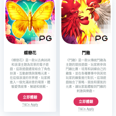
蝶戀花
鬥雞
《蝶戀花》是一款以古典詩詞
《鬥雞》是一款以傳統鬥雞為
和浪漫主題為背景的電子遊
主題的競技遊戲，玩家將參與
戲，這款遊戲通常結合了角色
鬥雞比賽，培育和訓練自己的
扮演、互動劇情與策略元素。
雞隻，並在各種賽事中與其他
在這個浪漫的世界裡，玩家將
玩家的雞隻進行對抗。這項遊
進入一個充滿詩意的場景，體
戲融合了策略、競技和運氣的
驗愛情故事、解謎和挑戰。
元素，讓玩家能體驗到鬥雞的
刺激與樂趣。
立即體驗
立即體驗
T&Cs Apply
T&Cs Apply