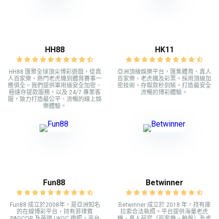
HH88
HK11
HH88 匯聚全球頂尖博彩遊戲，從真
亞洲頂級娛樂平台，匯集體育、真人
人百家樂、熱門老虎機到體育賽事一
百家樂、老虎機及彩票。採用頂級加
應俱全。我們提供軍用級安全加密、
密技術，存取款秒到賬，打造最安全
極速存提款服務，以及 24/7 專業客
流暢的博彩體驗。
服，致力打造最公平、流暢的線上娛
樂體驗。
Fun88
Betwinner
Fun88 成立於2008年，是亞洲知名
Betwinner 成立於 2018 年，持有庫
的在線博彩平台，持有菲律賓
拉索合法執照。平台提供海量老虎
PAGCOR 及英國 UKGC 牌照。平台
機、真人荷官（百家樂、輪盤）及桌