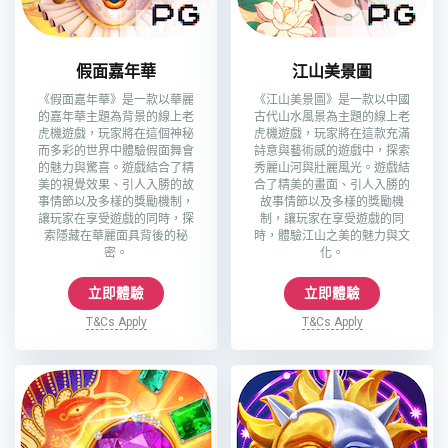
假面嘉年華
江山美景圖
《假面嘉年華》是一款以華麗
《江山美景圖》是一款以中國
的嘉年華主題為背景的線上老
古代山水風景為主題的線上老
虎機遊戲，玩家將在這個神秘
虎機遊戲，玩家將在這款充滿
而多彩的世界中體驗假面舞會
詩意與藝術感的遊戲中，探索
的魅力與驚喜。遊戲結合了精
秀麗山河與壯麗風光。遊戲結
美的視覺效果、引人入勝的故
合了精美的畫面、引人入勝的
事情節以及多樣的獎勵機制，
故事情節以及多樣的獎勵機
讓玩家在享受遊戲的同時，探
制，讓玩家在享受遊戲的同
索隱藏在華麗面具背後的秘
時，體驗江山之美的魅力與文
密。
化。
立即體驗
立即體驗
T&Cs Apply
T&Cs Apply