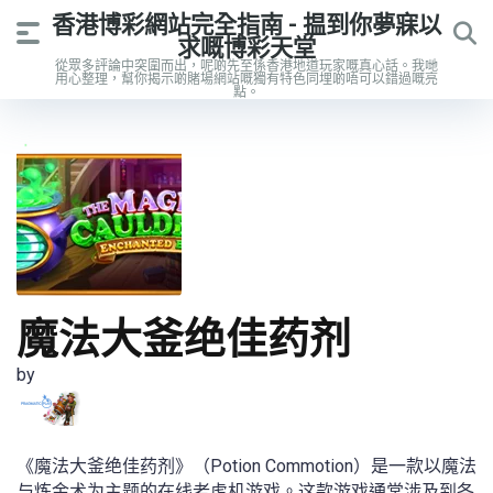
香港博彩網站完全指南 - 揾到你夢寐以
求嘅博彩天堂
從眾多評論中突圍而出，呢啲先至係香港地道玩家嘅真心話。我哋
用心整理，幫你揭示啲賭場網站嘅獨有特色同埋啲唔可以錯過嘅亮
點。
魔法大釜绝佳药剂
by
《魔法大釜绝佳药剂》（Potion Commotion）是一款以魔法
与炼金术为主题的在线老虎机游戏。这款游戏通常涉及到各