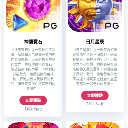
神鷹寶石
日月星辰
《神鷹寶石》是一款融合了探
《日月星辰》是一款富含幻想
險、解謎和角色扮演元素的動
與策略的角色扮演遊戲，玩家
作冒險遊戲。玩家將探索神秘
將探索一個神秘的宇宙，以獲
的世界，尋找傳說中的寶石，
得力量和智慧，通過各種挑戰
解放被封印的力量，同時對抗
來解鎖天體的潛能。遊戲結合
邪惡勢力。遊戲強調角色成
了探索、戰鬥、角色發展與故
長、解謎挑戰以及緊張的戰
事敘述，讓玩家在壯麗的星空
鬥，讓玩家沉浸在這個奇幻的
下展開一段奇妙的冒險。
冒險中。
立即體驗
立即體驗
T&Cs Apply
T&Cs Apply