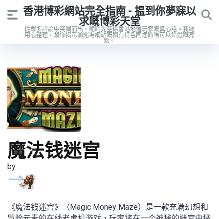
香港博彩網站完全指南 - 揾到你夢寐以
求嘅博彩天堂
從眾多評論中突圍而出，呢啲先至係香港地道玩家嘅真心話。我哋
用心整理，幫你揭示啲賭場網站嘅獨有特色同埋啲唔可以錯過嘅亮
點。
魔法钱迷宫
by
《魔法钱迷宫》（Magic Money Maze）是一款充满幻想和
冒险元素的在线老虎机游戏，玩家将在一个神秘的迷宫中探