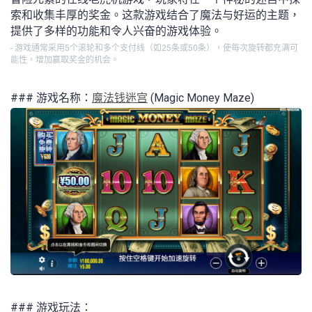
索和收集丰厚的奖金。这款游戏结合了魔法与好运的主题，
提供了多样的功能和令人兴奋的游戏体验。
- 游戏通常采用5个滚轮和多个支付线（如25条或50条），使每次旋转都充满可
能性，增加赢取奖金的机会。
### 游戏名称：
魔法钱迷宫
(Magic Money Maze)
### 游戏玩法：