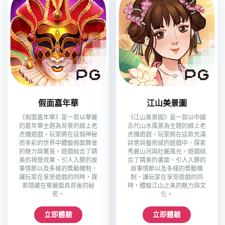
假面嘉年華
江山美景圖
《假面嘉年華》是一款以華麗
《江山美景圖》是一款以中國
的嘉年華主題為背景的線上老
古代山水風景為主題的線上老
虎機遊戲，玩家將在這個神秘
虎機遊戲，玩家將在這款充滿
而多彩的世界中體驗假面舞會
詩意與藝術感的遊戲中，探索
的魅力與驚喜。遊戲結合了精
秀麗山河與壯麗風光。遊戲結
美的視覺效果、引人入勝的故
合了精美的畫面、引人入勝的
事情節以及多樣的獎勵機制，
故事情節以及多樣的獎勵機
讓玩家在享受遊戲的同時，探
制，讓玩家在享受遊戲的同
索隱藏在華麗面具背後的秘
時，體驗江山之美的魅力與文
密。
化。
立即體驗
立即體驗