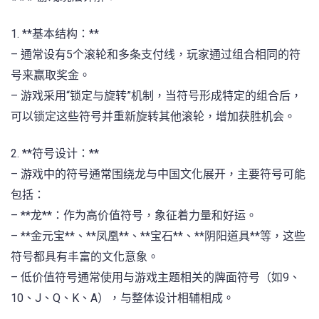
1. **基本结构：**
– 通常设有5个滚轮和多条支付线，玩家通过组合相同的符
号来赢取奖金。
– 游戏采用“锁定与旋转”机制，当符号形成特定的组合后，
可以锁定这些符号并重新旋转其他滚轮，增加获胜机会。
2. **符号设计：**
– 游戏中的符号通常围绕龙与中国文化展开，主要符号可能
包括：
– **龙**：作为高价值符号，象征着力量和好运。
– **金元宝**、**凤凰**、**宝石**、**阴阳道具**等，这些
符号都具有丰富的文化意象。
– 低价值符号通常使用与游戏主题相关的牌面符号（如9、
10、J、Q、K、A），与整体设计相辅相成。