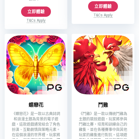
立即體驗
立即體驗
T&Cs Apply
T&Cs Apply
蝶戀花
鬥雞
《蝶戀花》是一款以古典詩詞
《鬥雞》是一款以傳統鬥雞為
和浪漫主題為背景的電子遊
主題的競技遊戲，玩家將參與
戲，這款遊戲通常結合了角色
鬥雞比賽，培育和訓練自己的
扮演、互動劇情與策略元素。
雞隻，並在各種賽事中與其他
在這個浪漫的世界裡，玩家將
玩家的雞隻進行對抗。這項遊