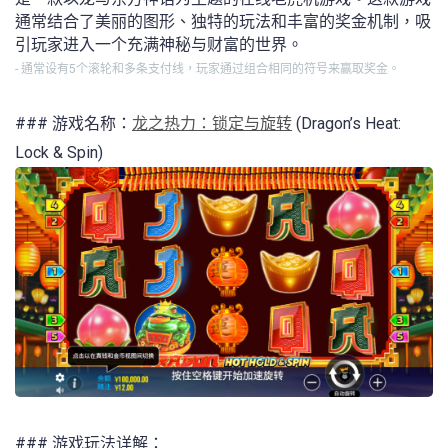
通常结合了美丽的图形、独特的玩法和丰富的奖金机制，吸
引玩家进入一个充满神秘与财富的世界。
- 通常设有5个滚轮和多条支付线，玩家通过组合相同的符号来赢取奖金。
### 游戏名称：
龙之热力：锁定与旋转
(Dragon’s Heat:
Lock & Spin)
### 游戏玩法详解：