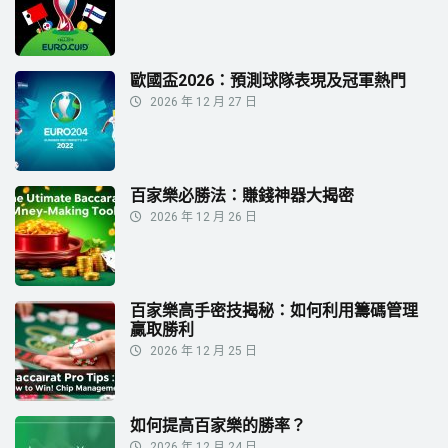
歐國盃2026：預測球隊表現及冠軍熱門
2026 年 12 月 27 日
百家樂必勝法：賺錢神器大揭密
2026 年 12 月 26 日
百家樂高手密技揭秘：如何利用籌碼管理
贏取勝利
2026 年 12 月 25 日
如何提高百家樂的勝率？
2026 年 12 月 24 日