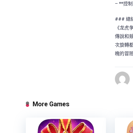
– **
### 總
《龙虎
傳說和
次旋轉
魄的冒
More Games