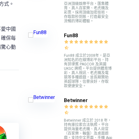
戲方式。
亞洲頂級娛樂平台，匯集體
育、真人百家樂、老虎機及
彩票。採用頂級加密技術，
存取款秒到賬，打造最安全
流暢的博彩體驗。
喜愛中國
Fun88
，確保每
場驚心動
Fun88 成立於2008年，是亞
洲知名的在線博彩平台，持
有菲律賓 PAGCOR 及英國
UKGC 牌照。平台提供體育博
彩、真人視訊、老虎機及電
競等多種遊戲，並長期贊助
英超球隊，信譽良好，存取
款便捷安全。
Betwinner
Betwinner 成立於 2018 年，
持有庫拉索合法執照。平台
提供海量老虎機、真人荷官
（百家樂、輪盤）及桌面遊
戲。支持中文界面、手機 App