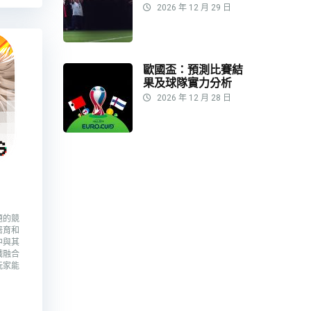
2026 年 12 月 29 日
歐國盃：預測比賽結
果及球隊實力分析
2026 年 12 月 28 日
題的競
培育和
中與其
戲融合
玩家能