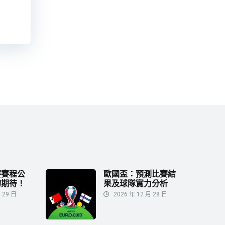
賽賽程公
歐國盃：預測比賽結
切期待！
果及球隊實力分析
 29 日
2026 年 12 月 28 日