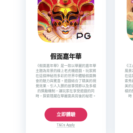
假面嘉年華
《假面嘉年華》是一款以華麗的嘉年華
《江
主題為背景的線上老虎機遊戲，玩家將
風景
在這個神秘而多彩的世界中體驗假面舞
在這
會的魅力與驚喜。遊戲結合了精美的視
索秀
覺效果、引人入勝的故事情節以及多樣
美的
的獎勵機制，讓玩家在享受遊戲的同
樣的
時，探索隱藏在華麗面具背後的秘密。
時
立即體驗
T&Cs Apply