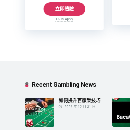
立即體驗
T&Cs Apply
Recent Gambling News
如何提升百家樂技巧
2026 年 12 月 31 日