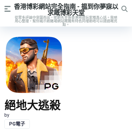
香港博彩網站完全指南 - 揾到你夢寐以
求嘅博彩天堂
從眾多評論中突圍而出，呢啲先至係香港地道玩家嘅真心話。我哋
用心整理，幫你揭示啲賭場網站嘅獨有特色同埋啲唔可以錯過嘅亮
點。
絕地大逃殺
by
PG電子