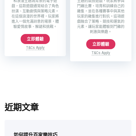
和浪漫主題為背景的電子遊
主題的競技遊戲，玩家將參與
戲，這款遊戲通常結合了角色
鬥雞比賽，培育和訓練自己的
扮演、互動劇情與策略元素。
雞隻，並在各種賽事中與其他
在這個浪漫的世界裡，玩家將
玩家的雞隻進行對抗。這項遊
進入一個充滿詩意的場景，體
戲融合了策略、競技和運氣的
驗愛情故事、解謎和挑戰。
元素，讓玩家能體驗到鬥雞的
刺激與樂趣。
立即體驗
立即體驗
T&Cs Apply
T&Cs Apply
近期文章
如何提升百家樂技巧