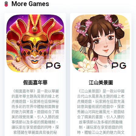
More Games
假面嘉年華
江山美景圖
《假面嘉年華》是一款以華麗
《江山美景圖》是一款以中國
的嘉年華主題為背景的線上老
古代山水風景為主題的線上老
虎機遊戲，玩家將在這個神秘
虎機遊戲，玩家將在這款充滿
而多彩的世界中體驗假面舞會
詩意與藝術感的遊戲中，探索
的魅力與驚喜。遊戲結合了精
秀麗山河與壯麗風光。遊戲結
美的視覺效果、引人入勝的故
合了精美的畫面、引人入勝的
事情節以及多樣的獎勵機制，
故事情節以及多樣的獎勵機
讓玩家在享受遊戲的同時，探
制，讓玩家在享受遊戲的同
索隱藏在華麗面具背後的秘
時，體驗江山之美的魅力與文