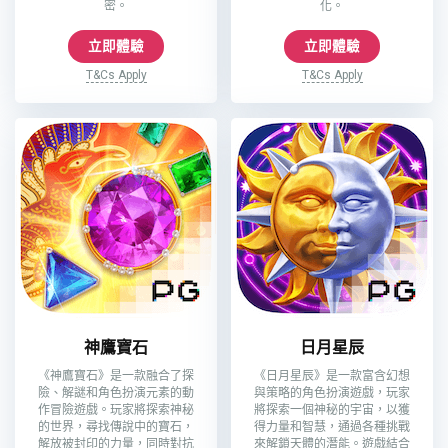
密。
化。
立即體驗
立即體驗
T&Cs Apply
T&Cs Apply
神鷹寶石
日月星辰
《神鷹寶石》是一款融合了探
《日月星辰》是一款富含幻想
險、解謎和角色扮演元素的動
與策略的角色扮演遊戲，玩家
作冒險遊戲。玩家將探索神秘
將探索一個神秘的宇宙，以獲
的世界，尋找傳說中的寶石，
得力量和智慧，通過各種挑戰
解放被封印的力量，同時對抗
來解鎖天體的潛能。遊戲結合