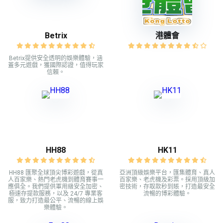
Betrix
港體會
Betrix提供安全透明的娛樂體驗，涵
蓋多元遊戲，獲國際認證，值得玩家
信賴。
HH88
HK11
HH88 匯聚全球頂尖博彩遊戲，從真
亞洲頂級娛樂平台，匯集體育、真人
人百家樂、熱門老虎機到體育賽事一
百家樂、老虎機及彩票。採用頂級加
應俱全。我們提供軍用級安全加密、
密技術，存取款秒到賬，打造最安全
極速存提款服務，以及 24/7 專業客
流暢的博彩體驗。
服，致力打造最公平、流暢的線上娛
樂體驗。