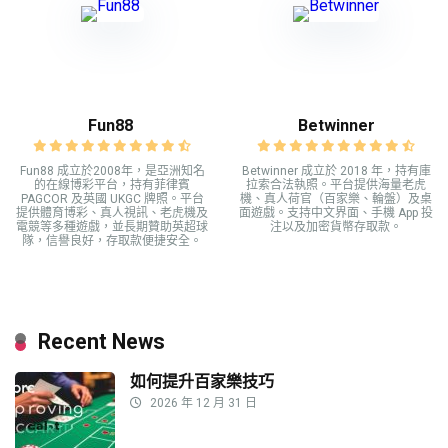
Fun88
Betwinner
Fun88 成立於2008年，是亞洲知名
Betwinner 成立於 2018 年，持有庫
的在線博彩平台，持有菲律賓
拉索合法執照。平台提供海量老虎
PAGCOR 及英國 UKGC 牌照。平台
機、真人荷官（百家樂、輪盤）及桌
提供體育博彩、真人視訊、老虎機及
面遊戲。支持中文界面、手機 App 投
電競等多種遊戲，並長期贊助英超球
注以及加密貨幣存取款。
隊，信譽良好，存取款便捷安全。
Recent News
如何提升百家樂技巧
2026 年 12 月 31 日