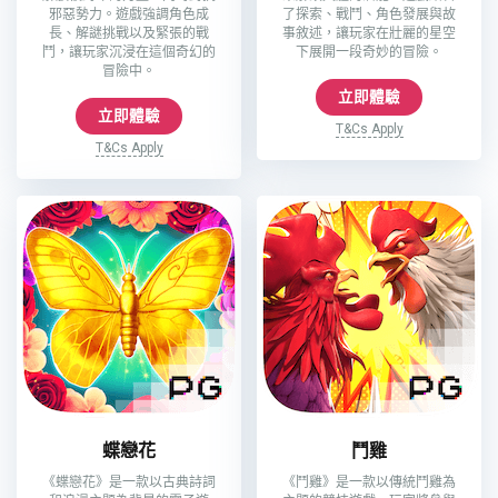
邪惡勢力。遊戲強調角色成
了探索、戰鬥、角色發展與故
長、解謎挑戰以及緊張的戰
事敘述，讓玩家在壯麗的星空
鬥，讓玩家沉浸在這個奇幻的
下展開一段奇妙的冒險。
冒險中。
立即體驗
立即體驗
T&Cs Apply
T&Cs Apply
蝶戀花
鬥雞
《蝶戀花》是一款以古典詩詞
《鬥雞》是一款以傳統鬥雞為