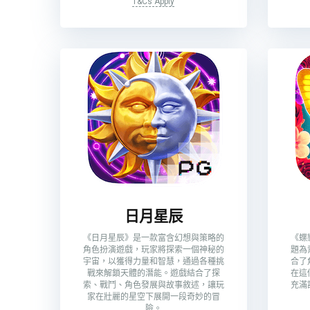
T&Cs Apply
日月星辰
《日月星辰》是一款富含幻想與策略的
《蝶
角色扮演遊戲，玩家將探索一個神秘的
題為
宇宙，以獲得力量和智慧，通過各種挑
合了
戰來解鎖天體的潛能。遊戲結合了探
在這
索、戰鬥、角色發展與故事敘述，讓玩
充滿
家在壯麗的星空下展開一段奇妙的冒
險。