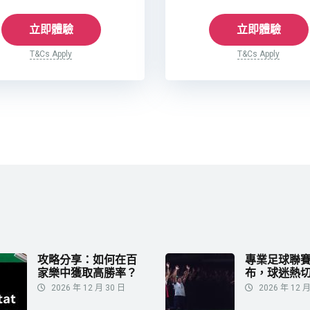
立即體驗
立即體驗
T&Cs Apply
T&Cs Apply
攻略分享：如何在百
專業足球聯
家樂中獲取高勝率？
布，球迷熱
2026 年 12 月 30 日
2026 年 12 月