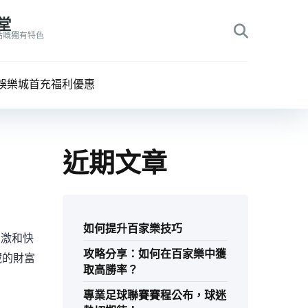
堂
站嘅獨有特色
娛樂城首充福利優惠
近期文章
如何提升百家樂技巧
刺激和快
攻略分享：如何在百家樂中獲
藏的財富
取高勝率？
專業足球聯賽賽程公布，球迷