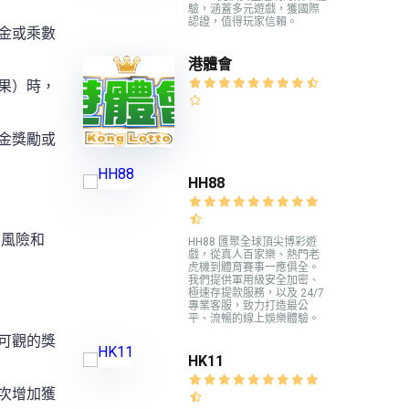
驗，涵蓋多元遊戲，獲國際
認證，值得玩家信賴。
獎金或乘數
港體會
糖果）時，
現金獎勵或
HH88
的風險和
HH88 匯聚全球頂尖博彩遊
戲，從真人百家樂、熱門老
虎機到體育賽事一應俱全。
我們提供軍用級安全加密、
極速存提款服務，以及 24/7
專業客服，致力打造最公
平、流暢的線上娛樂體驗。
來可觀的獎
HK11
每次增加獲