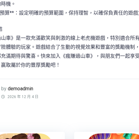
的時機。
控制預算**：設定明確的預算範圍，保持理智，以確保負責任的遊
結
過山車》是一款充滿歡笑與刺激的線上老虎機遊戲，特別適合所
冒險體驗的玩家。遊戲結合了生動的視覺效果和豐富的獎勵機制
都充滿期待與驚喜。快來加入《瘋賺過山車》，與朋友們一起享
，贏取屬於你的豐厚獎勵吧！
by
demoadmin
2026 年 12 月 4 日