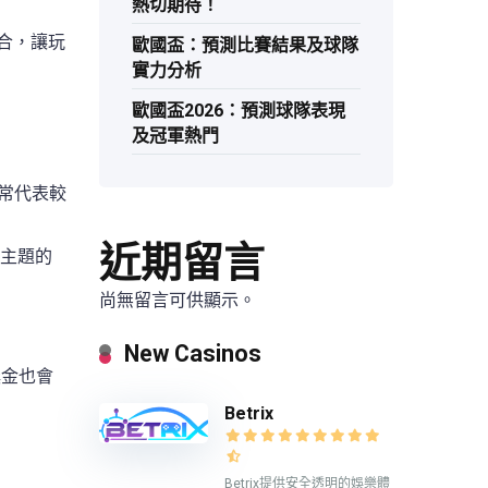
熱切期待！
組合，讓玩
歐國盃：預測比賽結果及球隊
實力分析
歐國盃2026：預測球隊表現
及冠軍熱門
通常代表較
近期留言
園主題的
尚無留言可供顯示。
New Casinos
獎金也會
Betrix
Betrix提供安全透明的娛樂體