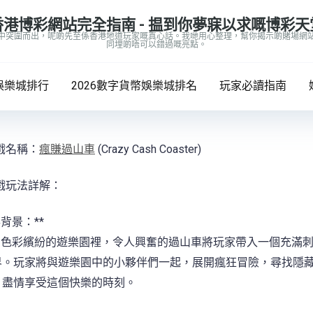
香港博彩網站完全指南 - 揾到你夢寐以求嘅博彩天
中突圍而出，呢啲先至係香港地道玩家嘅真心話。我哋用心整理，幫你揭示啲賭場網
同埋啲唔可以錯過嘅亮點。
娛樂城排行
2026數字貨幣娛樂城排名
玩家必讀指南
遊戲名稱：
瘋賺過山車
(Crazy Cash Coaster)
遊戲玩法詳解：
故事背景：**
一個色彩繽紛的遊樂園裡，令人興奮的過山車將玩家帶入一個充滿
界。玩家將與遊樂園中的小夥伴們一起，展開瘋狂冒險，尋找隱
，盡情享受這個快樂的時刻。