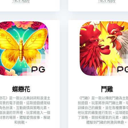
T&Cs Apply
T&Cs Apply
蝶戀花
鬥雞
戀花》是一款以古典詩詞和浪漫主
《鬥雞》是一款以傳統鬥雞為主
背景的電子遊戲，這款遊戲通常結
技遊戲，玩家將參與鬥雞比賽，
角色扮演、互動劇情與策略元素。
訓練自己的雞隻，並在各種賽事
個浪漫的世界裡，玩家將進入一個
他玩家的雞隻進行對抗。這項遊
詩意的場景，體驗愛情故事、解謎
了策略、競技和運氣的元素，讓
和挑戰。
體驗到鬥雞的刺激與樂趣。