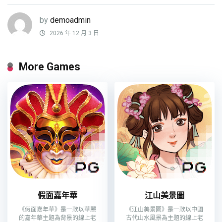
by
demoadmin
2026 年 12 月 3 日
More Games
假面嘉年華
江山美景圖
《假面嘉年華》是一款以華麗
《江山美景圖》是一款以中國
的嘉年華主題為背景的線上老
古代山水風景為主題的線上老