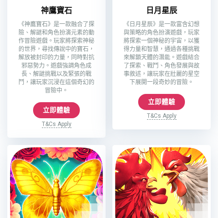
神鷹寶石
日月星辰
《神鷹寶石》是一款融合了探
《日月星辰》是一款富含幻想
險、解謎和角色扮演元素的動
與策略的角色扮演遊戲，玩家
作冒險遊戲。玩家將探索神秘
將探索一個神秘的宇宙，以獲
的世界，尋找傳說中的寶石，
得力量和智慧，通過各種挑戰
解放被封印的力量，同時對抗
來解鎖天體的潛能。遊戲結合
邪惡勢力。遊戲強調角色成
了探索、戰鬥、角色發展與故
長、解謎挑戰以及緊張的戰
事敘述，讓玩家在壯麗的星空
鬥，讓玩家沉浸在這個奇幻的
下展開一段奇妙的冒險。
冒險中。
立即體驗
立即體驗
T&Cs Apply
T&Cs Apply