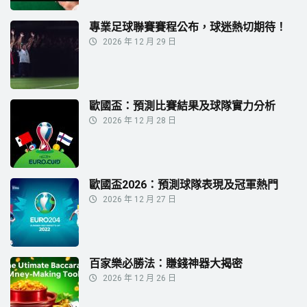
專業足球聯賽賽程公布，球迷熱切期待！
2026 年 12 月 29 日
歐國盃：預測比賽結果及球隊實力分析
2026 年 12 月 28 日
歐國盃2026：預測球隊表現及冠軍熱門
2026 年 12 月 27 日
百家樂必勝法：賺錢神器大揭密
2026 年 12 月 26 日