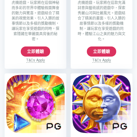
虎機遊戲，玩家將在這個神秘
虎機遊戲，玩家將在這款充滿
而多彩的世界中體驗假面舞會
詩意與藝術感的遊戲中，探索
的魅力與驚喜。遊戲結合了精
秀麗山河與壯麗風光。遊戲結
美的視覺效果、引人入勝的故
合了精美的畫面、引人入勝的
事情節以及多樣的獎勵機制，
故事情節以及多樣的獎勵機
讓玩家在享受遊戲的同時，探
制，讓玩家在享受遊戲的同
索隱藏在華麗面具背後的秘
時，體驗江山之美的魅力與文
密。
化。
立即體驗
立即體驗
T&Cs Apply
T&Cs Apply