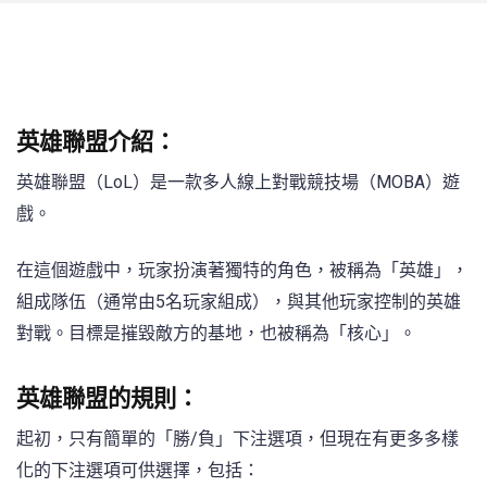
英雄聯盟介紹：
英雄聯盟（LoL）是一款多人線上對戰競技場（MOBA）遊
戲。
在這個遊戲中，玩家扮演著獨特的角色，被稱為「英雄」，
組成隊伍（通常由5名玩家組成），與其他玩家控制的英雄
對戰。目標是摧毀敵方的基地，也被稱為「核心」。
英雄聯盟的規則：
起初，只有簡單的「勝/負」下注選項，但現在有更多多樣
化的下注選項可供選擇，包括：