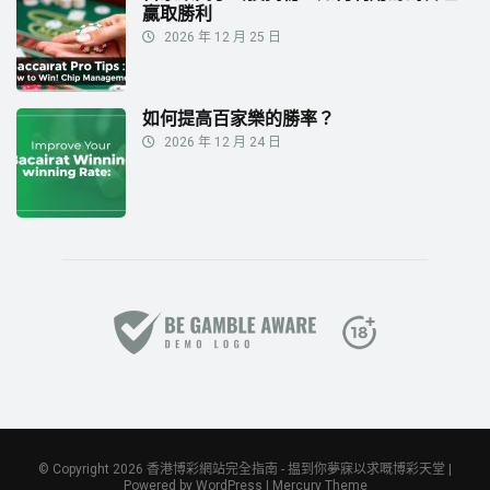
贏取勝利
2026 年 12 月 25 日
如何提高百家樂的勝率？
2026 年 12 月 24 日
© Copyright 2026 香港博彩網站完全指南 - 揾到你夢寐以求嘅博彩天堂 |
Powered by
WordPress
|
Mercury Theme