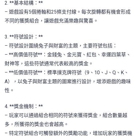
2. **基本結構：**
– 遊戲設有5個捲軸和25條支付線。每次旋轉都有機會形成
不同的獲獎組合，讓遊戲充滿樂趣與驚喜。
3. **符號設計：**
– 符號設計圍繞兔子與財富的主題，主要符號包括：
– **高價值符號**：金錢兔、金元寶、紅包、幸運四葉草、
財神等，這些符號通常代表較高的獎金。
– **低價值符號**：標準撲克牌符號（9、10、J、Q、K、
A），以兔子與財富主題的圖案進行設計，增添遊戲的趣味
性。
4. **獎金機制：**
– 玩家可以通過組合相同的符號來獲得獎金，組合數量越
多，所獲得的獎金也會越高。
– 特定符號組合可觸發額外的獎勵功能，增加玩家的獲獎機