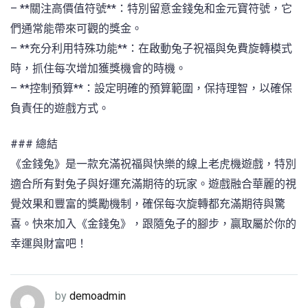
– **關注高價值符號**：特別留意金錢兔和金元寶符號，它
們通常能帶來可觀的獎金。
– **充分利用特殊功能**：在啟動兔子祝福與免費旋轉模式
時，抓住每次增加獲獎機會的時機。
– **控制預算**：設定明確的預算範圍，保持理智，以確保
負責任的遊戲方式。
### 總結
《金錢兔》是一款充滿祝福與快樂的線上老虎機遊戲，特別
適合所有對兔子與好運充滿期待的玩家。遊戲融合華麗的視
覺效果和豐富的獎勵機制，確保每次旋轉都充滿期待與驚
喜。快來加入《金錢兔》，跟隨兔子的腳步，贏取屬於你的
幸運與財富吧！
by
demoadmin