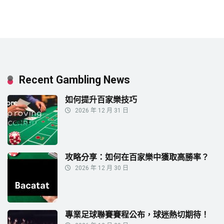
Recent Gambling News
如何提升百家樂技巧
2026 年 12 月 31 日
攻略分享：如何在百家樂中獲取高勝率？
2026 年 12 月 30 日
專業足球聯賽賽程公布，球迷熱切期待！