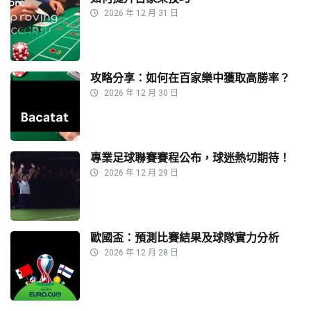
2026 年 12 月 31 日
攻略分享：如何在百家樂中獲取高勝率？
2026 年 12 月 30 日
專業足球聯賽賽程公布，球迷熱切期待！
2026 年 12 月 29 日
歐國盃：預測比賽結果及球隊實力分析
2026 年 12 月 28 日