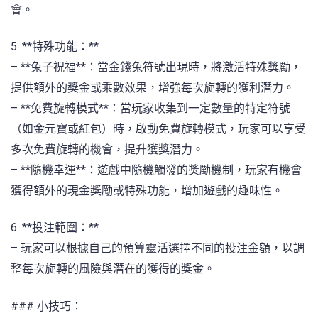
會。
5. **特殊功能：**
– **兔子祝福**：當金錢兔符號出現時，將激活特殊獎勵，
提供額外的獎金或乘數效果，增強每次旋轉的獲利潛力。
– **免費旋轉模式**：當玩家收集到一定數量的特定符號
（如金元寶或紅包）時，啟動免費旋轉模式，玩家可以享受
多次免費旋轉的機會，提升獲獎潛力。
– **隨機幸運**：遊戲中隨機觸發的獎勵機制，玩家有機會
獲得額外的現金獎勵或特殊功能，增加遊戲的趣味性。
6. **投注範圍：**
– 玩家可以根據自己的預算靈活選擇不同的投注金額，以調
整每次旋轉的風險與潛在的獲得的獎金。
### 小技巧：