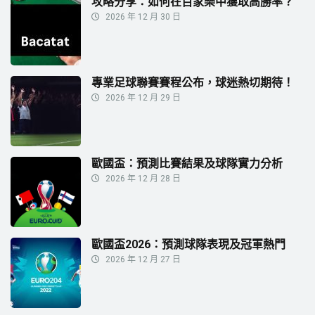
攻略分享：如何在百家樂中獲取高勝率？
2026 年 12 月 30 日
專業足球聯賽賽程公布，球迷熱切期待！
2026 年 12 月 29 日
歐國盃：預測比賽結果及球隊實力分析
2026 年 12 月 28 日
歐國盃2026：預測球隊表現及冠軍熱門
2026 年 12 月 27 日