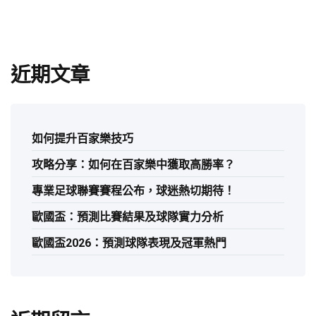
近期文章
如何提升百家樂技巧
攻略分享：如何在百家樂中獲取高勝率？
專業足球聯賽賽程公布，球迷熱切期待！
歐國盃：預測比賽結果及球隊實力分析
歐國盃2026：預測球隊表現及冠軍熱門