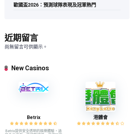
歐國盃2026：預測球隊表現及冠軍熱門
近期留言
尚無留言可供顯示。
New Casinos
Betrix
港體會
Betrix提供安全透明的娛樂體驗，涵