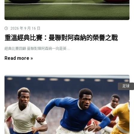
2026 年 9 月 16 日
重溫經典比賽：曼聯對阿森納的榮譽之戰
經典比賽回顧 曼聯對陣阿森納一向是英 ...
Read more »
足球