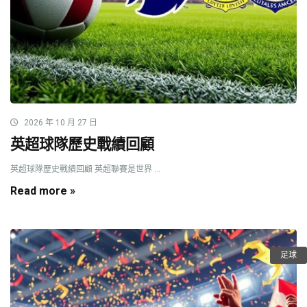
2026 年 10 月 27 日
英超球隊歷史戰績回顧
英超球隊歷史戰績回顧 英超聯賽是世界 ...
Read more »
足球