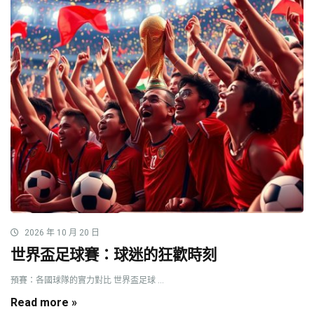
2026 年 10 月 20 日
世界盃足球賽：球迷的狂歡時刻
預賽：各國球隊的實力對比 世界盃足球 ...
Read more »