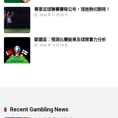
專業足球聯賽賽程公布，球迷熱切期待！
2026 年 12 月 29 日
歐國盃：預測比賽結果及球隊實力分析
2026 年 12 月 28 日
Recent Gambling News