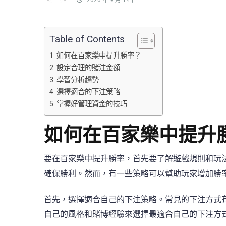
2026 年 9 月 14 日
Table of Contents
如何在百家樂中提升勝率？
設定合理的賭注金額
學習分析趨勢
選擇適合的下注策略
掌握好管理資金的技巧
如何在百家樂中提升
要在百家樂中提升勝率，首先要了解遊戲規則和玩
確保勝利。然而，有一些策略可以幫助玩家增加勝
首先，選擇適合自己的下注策略。常見的下注方式
自己的風格和賭博經驗來選擇最適合自己的下注方