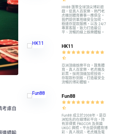
HH88 匯聚全球頂尖博彩遊
戲，從真人百家樂、熱門老
虎機到體育賽事一應俱全。
我們提供軍用級安全加密、
極速存提款服務，以及 24/7
專業客服，致力打造最公
平、流暢的線上娛樂體驗。
HK11
亞洲頂級娛樂平台，匯集體
育、真人百家樂、老虎機及
彩票。採用頂級加密技術，
存取款秒到賬，打造最安全
流暢的博彩體驗。
Fun88
慎考慮自
Fun88 成立於2008年，是亞
洲知名的在線博彩平台，持
有菲律賓 PAGCOR 及英國
UKGC 牌照。平台提供體育博
場連續輸
彩、真人視訊、老虎機及電