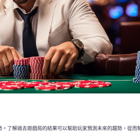
勢。了解過去遊戲局的結果可以幫助玩家預測未來的趨勢，從而