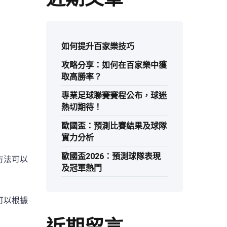
如何提升百家樂技巧
攻略分享：如何在百家樂中獲
取高勝率？
專業足球聯賽賽程公布，球迷
熱切期待！
歐國盃：預測比賽結果及球隊
實力分析
歐國盃2026：預測球隊表現
方法可以
及冠軍熱門
可以根據
近期留言