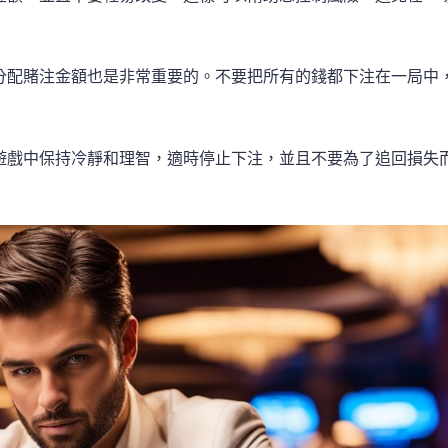
分配賭注金額也是非常重要的。不要把所有的錢都下注在一局中
遊戲中保持冷靜和理智，適時停止下注，並且不要為了追回損失