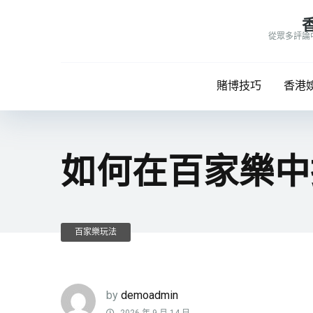
從眾多評論
賭博技巧
香港
如何在百家樂中
百家樂玩法
by
demoadmin