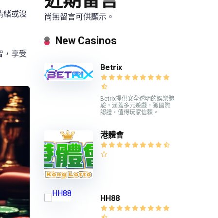
情緒或沒
尚無留言可供顯示。
New Casinos
智，享受
Betrix
Betrix提供安全透明的娛樂體
驗，涵蓋多元遊戲，獲國際
認證，值得玩家信賴。
港體會
HH88