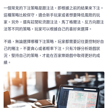
一個常見的下注策略是跟注法，即根據之前的結果來下注。
這種策略比較保守，適合新手玩家或者想要降低風險的玩
家。另外，還有莊閒轮流跟注法、馬丁格爾法、反方向跟注
法等不同的策略，玩家可以根據自己的喜好來選擇。
不過，無論選擇哪種下注策略，玩家都需要記住要控制好自
己的賭注，不要貪心或者輕率下注。只有冷靜分析遊戲狀
況，堅持自己的策略，才能在百家樂遊戲中取得更好的成
績。