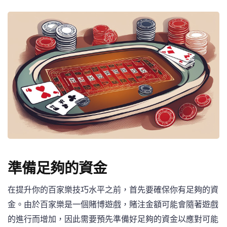
準備足夠的資金
在提升你的百家樂技巧水平之前，首先要確保你有足夠的資
金。由於百家樂是一個賭博遊戲，賭注金額可能會隨著遊戲
的進行而增加，因此需要預先準備好足夠的資金以應對可能