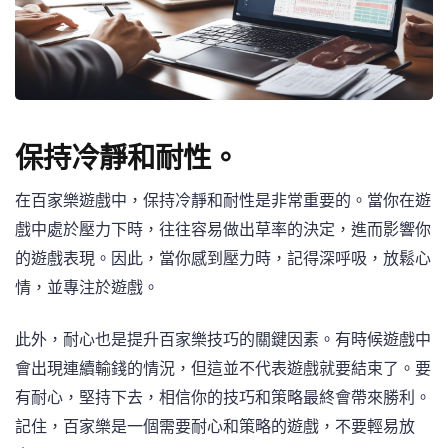
保持冷靜和耐性。
在百家樂遊戲中，保持冷靜和耐性是非常重要的。當你在遊
戲中處於壓力下時，往往容易做出草率的決定，進而影響你
的遊戲表現。因此，當你感到壓力時，記得深呼吸，放鬆心
情，並專注於遊戲。
此外，耐心也是提升百家樂技巧的關鍵因素。有時候遊戲中
會出現連續輸錢的情況，但這並不代表遊戲就要結束了。要
有耐心，堅持下去，相信你的技巧和策略最終會帶來勝利。
記住，百家樂是一個需要耐心和策略的遊戲，不要輕易放