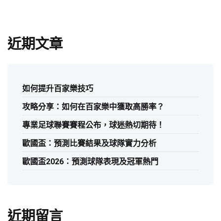
近期文章
如何提升百家樂技巧
攻略分享：如何在百家樂中獲取高勝率？
專業足球聯賽賽程公布，球迷熱切期待！
歐國盃：預測比賽結果及球隊實力分析
歐國盃2026：預測球隊表現及冠軍熱門
近期留言