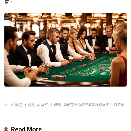
棄。
2. 技巧
,
3. 提升
,
4. 水平
,
5. 賭場
,
如何提升你的百家樂技巧水平 1. 百家樂
Read More