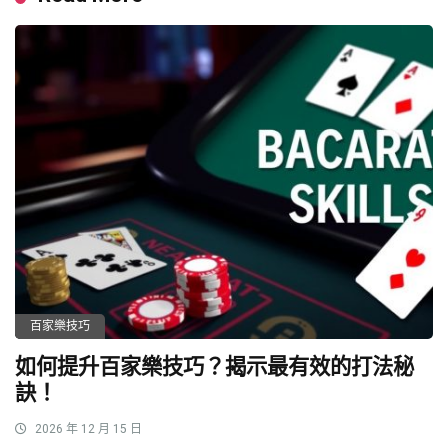
百家樂技巧
如何提升百家樂技巧？揭示最有效的打法秘
訣！
2026 年 12 月 15 日