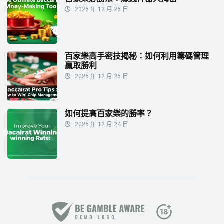
2026 年 12 月 26 日
百家樂高手密技揭秘：如何利用籌碼管理
贏取勝利
2026 年 12 月 25 日
如何提高百家樂的勝率？
2026 年 12 月 24 日