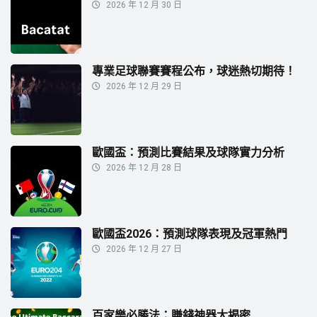
2026 年 12 月 30 日
專業足球聯賽賽程公布，球迷熱切期待！
2026 年 12 月 29 日
歐國盃：預測比賽結果及球隊實力分析
2026 年 12 月 28 日
歐國盃2026：預測球隊表現及冠軍熱門
2026 年 12 月 27 日
百家樂必勝法：賺錢神器大揭密