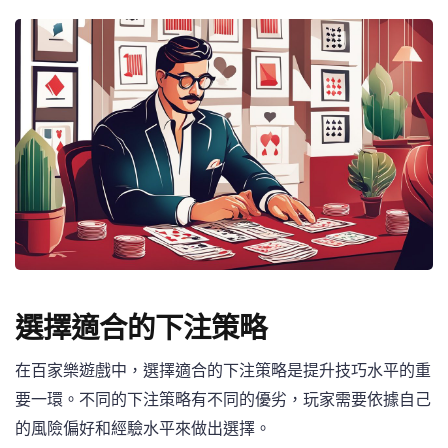
選擇適合的下注策略
在百家樂遊戲中，選擇適合的下注策略是提升技巧水平的重
要一環。不同的下注策略有不同的優劣，玩家需要依據自己
的風險偏好和經驗水平來做出選擇。