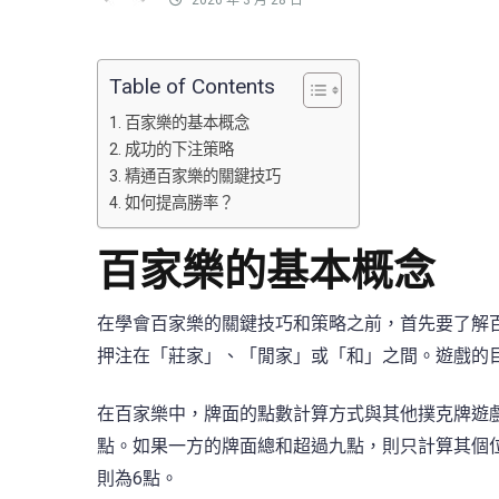
2026 年 3 月 28 日
Table of Contents
百家樂的基本概念
成功的下注策略
精通百家樂的關鍵技巧
如何提高勝率？
百家樂的基本概念
在學會百家樂的關鍵技巧和策略之前，首先要了解
押注在「莊家」、「閒家」或「和」之間。遊戲的
在百家樂中，牌面的點數計算方式與其他撲克牌遊戲
點。如果一方的牌面總和超過九點，則只計算其個位
則為6點。