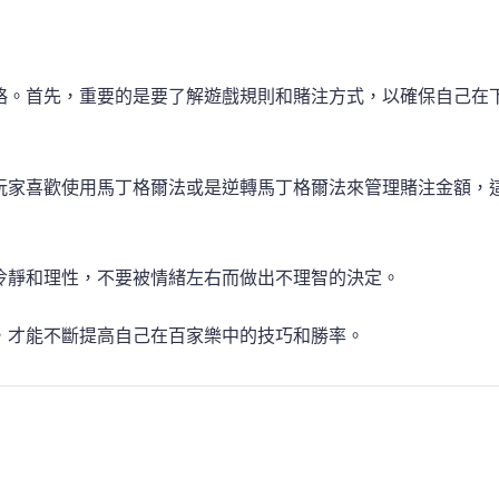
略。首先，重要的是要了解遊戲規則和賭注方式，以確保自己在
玩家喜歡使用馬丁格爾法或是逆轉馬丁格爾法來管理賭注金額，
冷靜和理性，不要被情緒左右而做出不理智的決定。
，才能不斷提高自己在百家樂中的技巧和勝率。