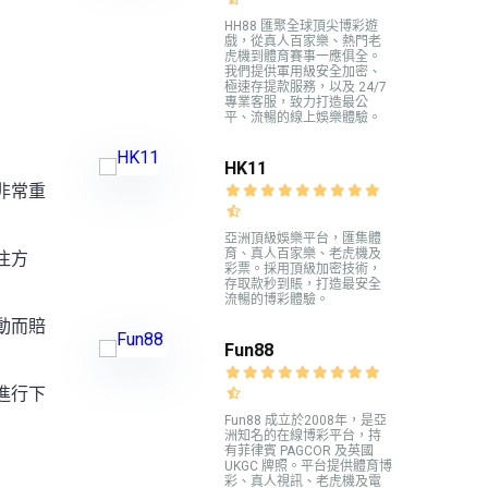
HH88 匯聚全球頂尖博彩遊
戲，從真人百家樂、熱門老
虎機到體育賽事一應俱全。
我們提供軍用級安全加密、
極速存提款服務，以及 24/7
專業客服，致力打造最公
平、流暢的線上娛樂體驗。
HK11
非常重
亞洲頂級娛樂平台，匯集體
育、真人百家樂、老虎機及
注方
彩票。採用頂級加密技術，
存取款秒到賬，打造最安全
流暢的博彩體驗。
動而賠
Fun88
進行下
Fun88 成立於2008年，是亞
洲知名的在線博彩平台，持
有菲律賓 PAGCOR 及英國
UKGC 牌照。平台提供體育博
彩、真人視訊、老虎機及電