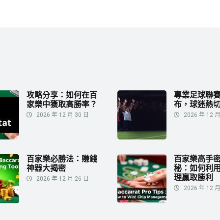
攻略分享：如何在百
專業足球聯
家樂中獲取高勝率？
布，球迷熱
2026 年 12 月 30 日
2026 年 12 月
百家樂必勝法：賺錢
百家樂高手
神器大揭密
秘：如何利
理贏取勝利
2026 年 12 月 26 日
2026 年 12 月