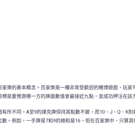
百家樂的基本概念。百家樂是一種非常受歡迎的賭博遊戲，玩家
目標是要預測哪一方的牌面數值會最接近九點，並成功押注在該
有所不同。A至9的撲克牌保持其點數不變，而10、J、Q、K則
數。例如，一手牌是7和9的總和是16，但在百家樂中，只算其