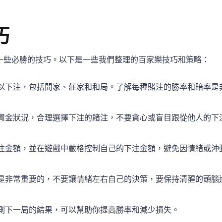
巧
一些必勝的技巧。以下是一些我們整理的百家樂技巧和策略：
以下注，包括閒家、莊家和和局。了解每種賭注的勝率和賠率是
資金狀況，合理選擇下注的賭注，不要貪心或盲目跟從他人的下
注金額，並在遊戲中嚴格控制自己的下注金額，避免因情緒或沖
是非常重要的，不要讓情緒左右自己的決策，要保持清醒的頭腦
測下一局的結果，可以幫助你提高勝率和減少損失。