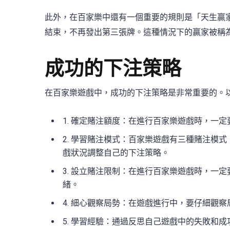
此外，在百家樂中還有一個重要的規則是「天生贏
結束，不再發出第三張牌。這種情況下的贏家被稱
成功的下注策略
在百家樂遊戲中，成功的下注策略是非常重要的。
1. 確定賭注額度：在進行百家樂遊戲時，一
2. 學習賭注模式：百家樂遊戲有三種賭注模
戲狀況調整自己的下注策略。
3. 設立賭注限制：在進行百家樂遊戲時，一
緒。
4. 細心觀察局勢：在遊戲進行中，要仔細觀
5. 學習經驗：通過反思自己遊戲中的失敗和