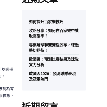
如何提升百家樂技巧
攻略分享：如何在百家樂中獲
取高勝率？
專業足球聯賽賽程公布，球迷
熱切期待！
歐國盃：預測比賽結果及球隊
實力分析
可以選擇
歐國盃2026：預測球隊表現
方。
及冠軍熱門
被視為零
個位數，
近期留言