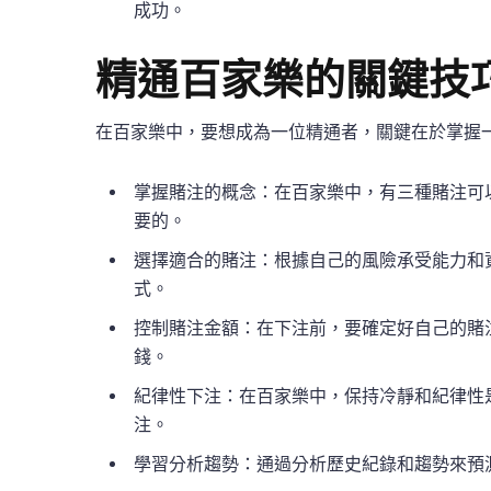
成功。
精通百家樂的關鍵技
在百家樂中，要想成為一位精通者，關鍵在於掌握
掌握賭注的概念：在百家樂中，有三種賭注可
要的。
選擇適合的賭注：根據自己的風險承受能力和
式。
控制賭注金額：在下注前，要確定好自己的賭
錢。
紀律性下注：在百家樂中，保持冷靜和紀律性
注。
學習分析趨勢：通過分析歷史紀錄和趨勢來預