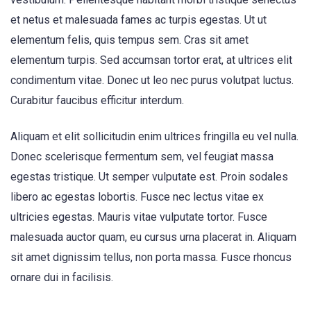
et netus et malesuada fames ac turpis egestas. Ut ut
elementum felis, quis tempus sem. Cras sit amet
elementum turpis. Sed accumsan tortor erat, at ultrices elit
condimentum vitae. Donec ut leo nec purus volutpat luctus.
Curabitur faucibus efficitur interdum.
Aliquam et elit sollicitudin enim ultrices fringilla eu vel nulla.
Donec scelerisque fermentum sem, vel feugiat massa
egestas tristique. Ut semper vulputate est. Proin sodales
libero ac egestas lobortis. Fusce nec lectus vitae ex
ultricies egestas. Mauris vitae vulputate tortor. Fusce
malesuada auctor quam, eu cursus urna placerat in. Aliquam
sit amet dignissim tellus, non porta massa. Fusce rhoncus
ornare dui in facilisis.