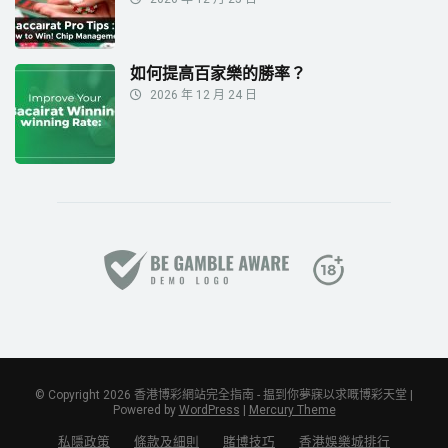
如何提高百家樂的勝率？
2026 年 12 月 24 日
© Copyright 2026 香港博彩網站完全指南 - 揾到你夢寐以求嘅博彩天堂 |
Powered by
WordPress
|
Mercury Theme
私隱政策
條款及細則
賭博技巧
香港娛樂城排行