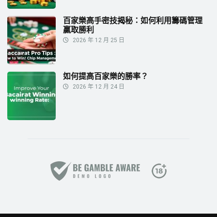
百家樂高手密技揭秘：如何利用籌碼管理
贏取勝利
2026 年 12 月 25 日
如何提高百家樂的勝率？
2026 年 12 月 24 日