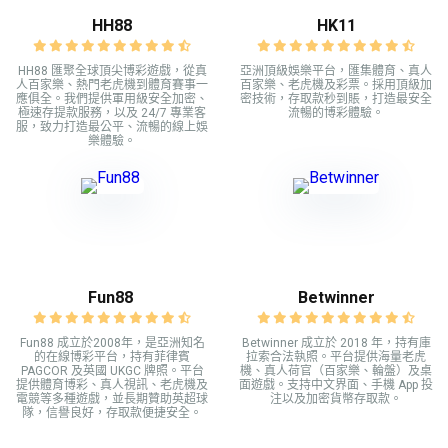
HH88
HK11
HH88 匯聚全球頂尖博彩遊戲，從真
亞洲頂級娛樂平台，匯集體育、真人
人百家樂、熱門老虎機到體育賽事一
百家樂、老虎機及彩票。採用頂級加
應俱全。我們提供軍用級安全加密、
密技術，存取款秒到賬，打造最安全
極速存提款服務，以及 24/7 專業客
流暢的博彩體驗。
服，致力打造最公平、流暢的線上娛
樂體驗。
Fun88
Betwinner
Fun88 成立於2008年，是亞洲知名
Betwinner 成立於 2018 年，持有庫
的在線博彩平台，持有菲律賓
拉索合法執照。平台提供海量老虎
PAGCOR 及英國 UKGC 牌照。平台
機、真人荷官（百家樂、輪盤）及桌
提供體育博彩、真人視訊、老虎機及
面遊戲。支持中文界面、手機 App 投
電競等多種遊戲，並長期贊助英超球
注以及加密貨幣存取款。
隊，信譽良好，存取款便捷安全。