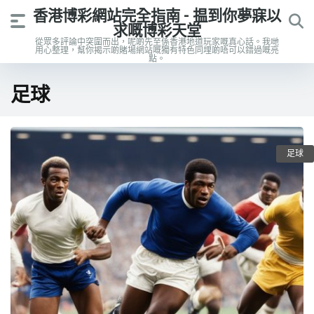
香港博彩網站完全指南 - 揾到你夢寐以
求嘅博彩天堂
從眾多評論中突圍而出，呢啲先至係香港地道玩家嘅真心話。我哋
用心整理，幫你揭示啲賭場網站嘅獨有特色同埋啲唔可以錯過嘅亮
點。
足球
足球