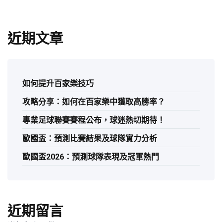
近期文章
如何提升百家樂技巧
攻略分享：如何在百家樂中獲取高勝率？
專業足球聯賽賽程公布，球迷熱切期待！
歐國盃：預測比賽結果及球隊實力分析
歐國盃2026：預測球隊表現及冠軍熱門
近期留言