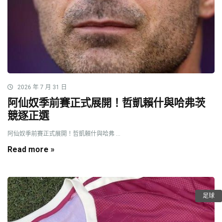
2026 年 7 月 31 日
阿仙奴季前賽正式展開！哲凱賴什與哈弗茨
競逐正選
阿仙奴季前賽正式展開！哲凱賴什與哈弗 ...
Read more »
足球