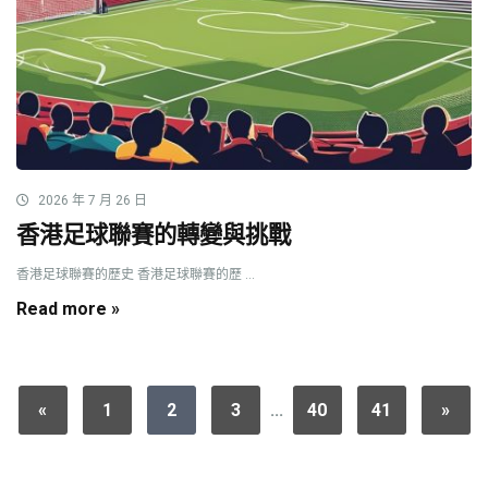
2026 年 7 月 26 日
香港足球聯賽的轉變與挑戰
香港足球聯賽的歷史 香港足球聯賽的歷 ...
Read more »
«
1
2
3
...
40
41
»