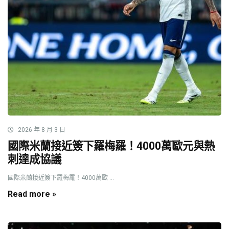
2026 年 8 月 3 日
國際米蘭接近簽下羅梅羅！4000萬歐元與熱
刺達成協議
國際米蘭接近簽下羅梅羅！4000萬歐 ...
Read more »