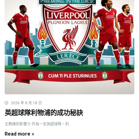
2026 年 8 月 18 日
英超球隊利物浦的成功秘訣
主教練的影響力 作為一支英超球隊，利 ...
Read more »