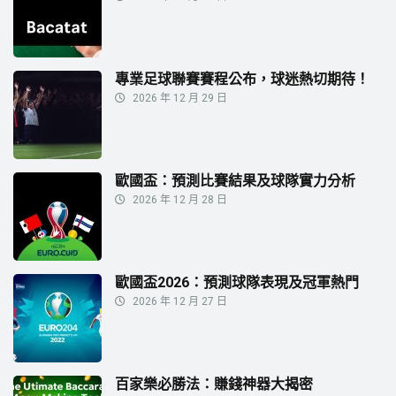
專業足球聯賽賽程公布，球迷熱切期待！
2026 年 12 月 29 日
歐國盃：預測比賽結果及球隊實力分析
2026 年 12 月 28 日
歐國盃2026：預測球隊表現及冠軍熱門
2026 年 12 月 27 日
百家樂必勝法：賺錢神器大揭密