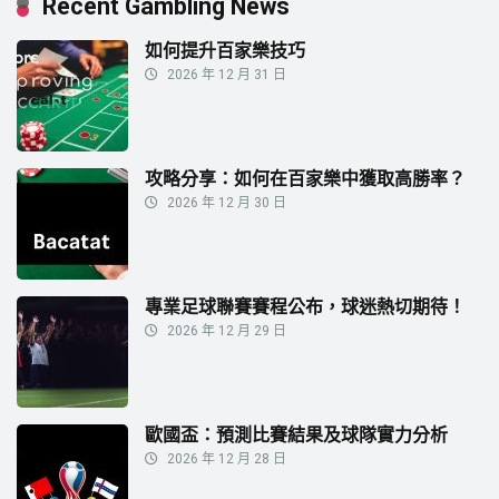
Recent Gambling News
如何提升百家樂技巧
2026 年 12 月 31 日
攻略分享：如何在百家樂中獲取高勝率？
2026 年 12 月 30 日
專業足球聯賽賽程公布，球迷熱切期待！
2026 年 12 月 29 日
歐國盃：預測比賽結果及球隊實力分析
2026 年 12 月 28 日