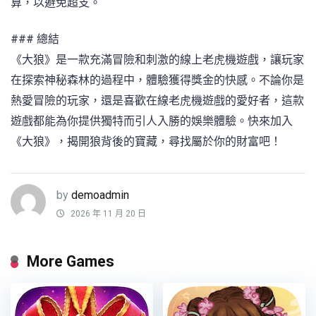
算，以避免超支。
### 總結
《大狼》是一款充滿冒險和刺激的線上老虎機遊戲，讓玩家
在探索神秘森林的過程中，體驗獲得獎金的快感。不論你是
熱愛冒險的玩家，還是喜歡在線老虎機遊戲的愛好者，這款
遊戲都能為你提供獨特而引人入勝的娛樂體驗。快來加入
《大狼》，揭開狼背後的寶藏，尋找屬於你的財富吧！
by
demoadmin
2026 年 11 月 20 日
More Games