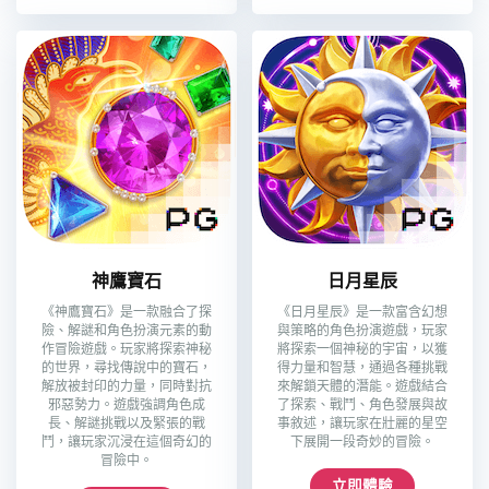
神鷹寶石
日月星辰
《神鷹寶石》是一款融合了探
《日月星辰》是一款富含幻想
險、解謎和角色扮演元素的動
與策略的角色扮演遊戲，玩家
作冒險遊戲。玩家將探索神秘
將探索一個神秘的宇宙，以獲
的世界，尋找傳說中的寶石，
得力量和智慧，通過各種挑戰
解放被封印的力量，同時對抗
來解鎖天體的潛能。遊戲結合
邪惡勢力。遊戲強調角色成
了探索、戰鬥、角色發展與故
長、解謎挑戰以及緊張的戰
事敘述，讓玩家在壯麗的星空
鬥，讓玩家沉浸在這個奇幻的
下展開一段奇妙的冒險。
冒險中。
立即體驗