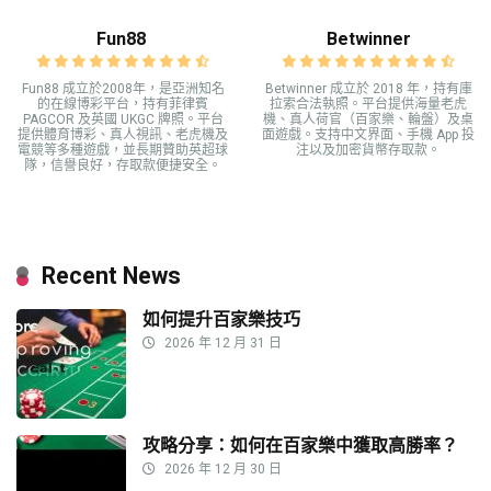
Fun88
Betwinner
Fun88 成立於2008年，是亞洲知名
Betwinner 成立於 2018 年，持有庫
的在線博彩平台，持有菲律賓
拉索合法執照。平台提供海量老虎
PAGCOR 及英國 UKGC 牌照。平台
機、真人荷官（百家樂、輪盤）及桌
提供體育博彩、真人視訊、老虎機及
面遊戲。支持中文界面、手機 App 投
電競等多種遊戲，並長期贊助英超球
注以及加密貨幣存取款。
隊，信譽良好，存取款便捷安全。
Recent News
如何提升百家樂技巧
2026 年 12 月 31 日
攻略分享：如何在百家樂中獲取高勝率？
2026 年 12 月 30 日