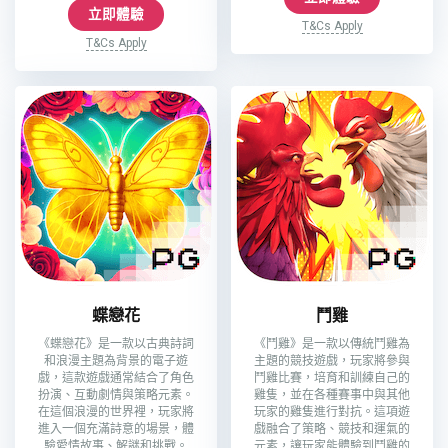
立即體驗
T&Cs Apply
T&Cs Apply
蝶戀花
鬥雞
《蝶戀花》是一款以古典詩詞
《鬥雞》是一款以傳統鬥雞為
和浪漫主題為背景的電子遊
主題的競技遊戲，玩家將參與
戲，這款遊戲通常結合了角色
鬥雞比賽，培育和訓練自己的
扮演、互動劇情與策略元素。
雞隻，並在各種賽事中與其他
在這個浪漫的世界裡，玩家將
玩家的雞隻進行對抗。這項遊
進入一個充滿詩意的場景，體
戲融合了策略、競技和運氣的
驗愛情故事、解謎和挑戰。
元素，讓玩家能體驗到鬥雞的