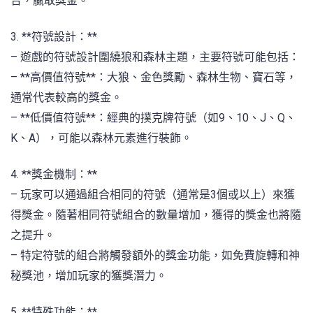
合，贏取獎金。
3. **符號設計：**
– 遊戲的符號設計圍繞狼和森林主題，主要符號可能包括：
– **高價值符號**：大狼、金色獎勵、森林生物、寶石等，
通常代表較高的獎金。
– **低價值符號**：經典的撲克牌符號（如9、10、J、Q、
K、A），可能以森林元素進行裝飾。
4. **獎金機制：**
– 玩家可以通過組合相同的符號（通常是3個或以上）來獲
得獎金。隨著相同符號組合的數量增加，獲得的獎金也將隨
之提升。
– 特定符號的組合將觸發額外的獎金功能，如免費旋轉和神
秘獎池，增加玩家的獲獎潛力。
5. **特殊功能：**