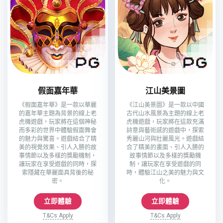
假面嘉年華
江山美景圖
《假面嘉年華》是一款以華麗
《江山美景圖》是一款以中國
的嘉年華主題為背景的線上老
古代山水風景為主題的線上老
虎機遊戲，玩家將在這個神秘
虎機遊戲，玩家將在這款充滿
而多彩的世界中體驗假面舞會
詩意與藝術感的遊戲中，探索
的魅力與驚喜。遊戲結合了精
秀麗山河與壯麗風光。遊戲結
美的視覺效果、引人入勝的故
合了精美的畫面、引人入勝的
事情節以及多樣的獎勵機制，
故事情節以及多樣的獎勵機
讓玩家在享受遊戲的同時，探
制，讓玩家在享受遊戲的同
索隱藏在華麗面具背後的秘
時，體驗江山之美的魅力與文
密。
化。
立即體驗
立即體驗
T&Cs Apply
T&Cs Apply