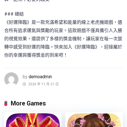
### 總結
《好運降臨》是一款充滿希望和能量的線上老虎機遊戲，適
合所有追求運氣與獎勵的玩家。這款遊戲不僅具備引人入勝
的視覺效果，還提供了多樣的獎金機制，讓玩家在每一次旋
轉中感受到好運的降臨。快來加入《好運降臨》，迎接屬於
你的幸運與獲得獎金的到來吧！
by
demoadmin
2026 年 11 月 21 日
More Games