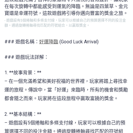
在每次旋轉中都能感受到運氣的降臨。無論是四葉草、金元
寶還是幸運符號，這款遊戲將引導你邁向豐富的獎金之旅。
- 遊戲設有5個捲軸和多條支付線，玩家可以根據自己的預算選擇不同的投注金
額。通過旋轉捲軸尋找匹配的符號組合，以贏取獎金。
### 遊戲名稱：
好運降臨
(Good Luck Arrival)
### 遊戲玩法詳解：
1. **故事背景：**
– 在一個充滿希望和美好祝福的世界裡，玩家將踏上尋找幸
運的旅程。傳說中，當「好運」來臨時，所有的機會和獎勵
都會隨之而來。玩家將在這段旅程中贏取富饒的獎金。
2. **基本結構：**
– 遊戲設有5個捲軸和多條支付線，玩家可以根據自己的預
算選擇不同的投注金額。通過旋轉捲軸尋找匹配的符號組