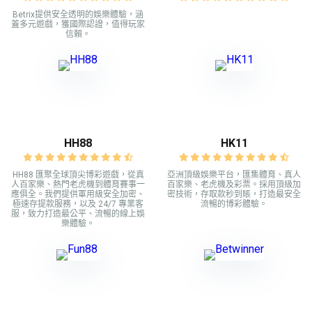
Betrix提供安全透明的娛樂體驗，涵
蓋多元遊戲，獲國際認證，值得玩家
信賴。
HH88
HK11
HH88 匯聚全球頂尖博彩遊戲，從真
亞洲頂級娛樂平台，匯集體育、真人
人百家樂、熱門老虎機到體育賽事一
百家樂、老虎機及彩票。採用頂級加
應俱全。我們提供軍用級安全加密、
密技術，存取款秒到賬，打造最安全
極速存提款服務，以及 24/7 專業客
流暢的博彩體驗。
服，致力打造最公平、流暢的線上娛
樂體驗。