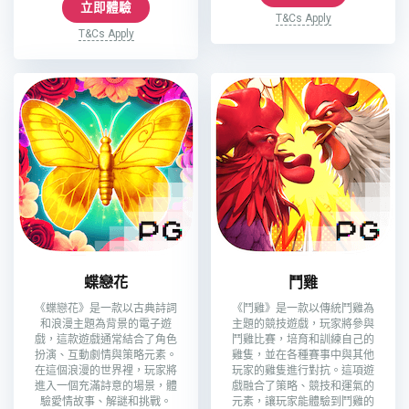
立即體驗
T&Cs Apply
T&Cs Apply
蝶戀花
鬥雞
《蝶戀花》是一款以古典詩詞
《鬥雞》是一款以傳統鬥雞為
和浪漫主題為背景的電子遊
主題的競技遊戲，玩家將參與
戲，這款遊戲通常結合了角色
鬥雞比賽，培育和訓練自己的
扮演、互動劇情與策略元素。
雞隻，並在各種賽事中與其他
在這個浪漫的世界裡，玩家將
玩家的雞隻進行對抗。這項遊
進入一個充滿詩意的場景，體
戲融合了策略、競技和運氣的
驗愛情故事、解謎和挑戰。
元素，讓玩家能體驗到鬥雞的