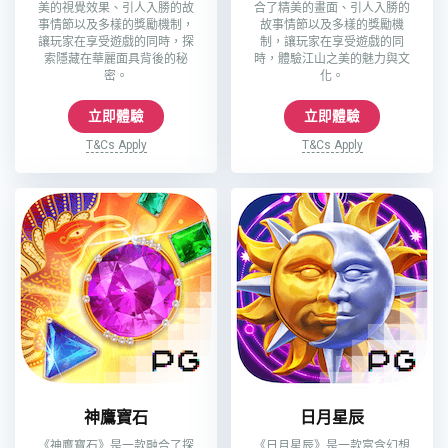
美的視覺效果、引人入勝的故
合了精美的畫面、引人入勝的
事情節以及多樣的獎勵機制，
故事情節以及多樣的獎勵機
讓玩家在享受遊戲的同時，探
制，讓玩家在享受遊戲的同
索隱藏在華麗面具背後的秘
時，體驗江山之美的魅力與文
密。
化。
立即體驗
立即體驗
T&Cs Apply
T&Cs Apply
神鷹寶石
日月星辰
《神鷹寶石》是一款融合了探
《日月星辰》是一款富含幻想