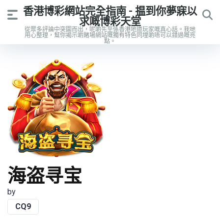
香港博彩網站完全指南 - 揾到你夢寐以
求嘅博彩天堂
從眾多評論中突圍而出，呢啲先至係香港地道玩家嘅真心話。我哋
用心整理，幫你揭示啲賭場網站嘅獨有特色同埋啲唔可以錯過嘅亮
點。
海盗寻宝
by
CQ9