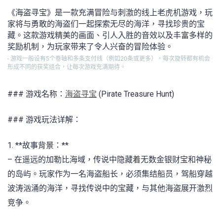
《海盗寻宝》是一款充满冒险与刺激的线上老虎机游戏，玩
家将与勇敢的海盗们一起探索无尽的海洋，寻找珍贵的宝
藏。这款游戏精美的画面、引人入胜的音效以及丰富多样的
奖励机制，为玩家带来了令人兴奋的冒险体验。
- 游戏一般设有5个卷轴和多条支付线（例如20条或更多），每次旋转都有机会
形成不同的获奖组合，让每次游戏充满期待。
### 游戏名称：
海盗寻宝
(Pirate Treasure Hunt)
### 游戏玩法详解：
1. **故事背景：**
– 在遥远的加勒比海域，传说中隐藏着无数金银财宝和神秘
的岛屿。玩家作为一名海盗船长，必须集结船员，驾船穿越
波涛汹涌的海洋，寻找传说中的宝藏，与其他海盗展开激烈
竞争。