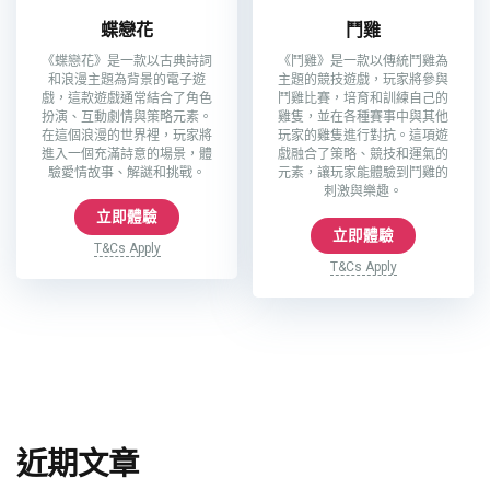
蝶戀花
鬥雞
《蝶戀花》是一款以古典詩詞
《鬥雞》是一款以傳統鬥雞為
和浪漫主題為背景的電子遊
主題的競技遊戲，玩家將參與
戲，這款遊戲通常結合了角色
鬥雞比賽，培育和訓練自己的
扮演、互動劇情與策略元素。
雞隻，並在各種賽事中與其他
在這個浪漫的世界裡，玩家將
玩家的雞隻進行對抗。這項遊
進入一個充滿詩意的場景，體
戲融合了策略、競技和運氣的
驗愛情故事、解謎和挑戰。
元素，讓玩家能體驗到鬥雞的
刺激與樂趣。
立即體驗
立即體驗
T&Cs Apply
T&Cs Apply
近期文章