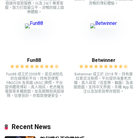
極速存提款服務，以及 24/7 專業客
流暢的博彩體驗。
服，致力打造最公平、流暢的線上娛
樂體驗。
Fun88
Betwinner
Fun88 成立於2008年，是亞洲知名
Betwinner 成立於 2018 年，持有庫
的在線博彩平台，持有菲律賓
拉索合法執照。平台提供海量老虎
PAGCOR 及英國 UKGC 牌照。平台
機、真人荷官（百家樂、輪盤）及桌
提供體育博彩、真人視訊、老虎機及
面遊戲。支持中文界面、手機 App 投
電競等多種遊戲，並長期贊助英超球
注以及加密貨幣存取款。
隊，信譽良好，存取款便捷安全。
Recent News