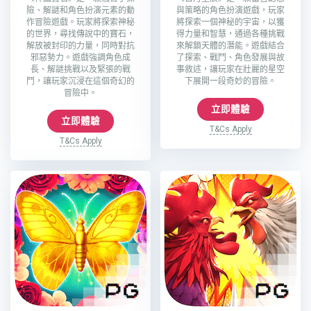
險、解謎和角色扮演元素的動
與策略的角色扮演遊戲，玩家
作冒險遊戲。玩家將探索神秘
將探索一個神秘的宇宙，以獲
的世界，尋找傳說中的寶石，
得力量和智慧，通過各種挑戰
解放被封印的力量，同時對抗
來解鎖天體的潛能。遊戲結合
邪惡勢力。遊戲強調角色成
了探索、戰鬥、角色發展與故
長、解謎挑戰以及緊張的戰
事敘述，讓玩家在壯麗的星空
鬥，讓玩家沉浸在這個奇幻的
下展開一段奇妙的冒險。
冒險中。
立即體驗
立即體驗
T&Cs Apply
T&Cs Apply