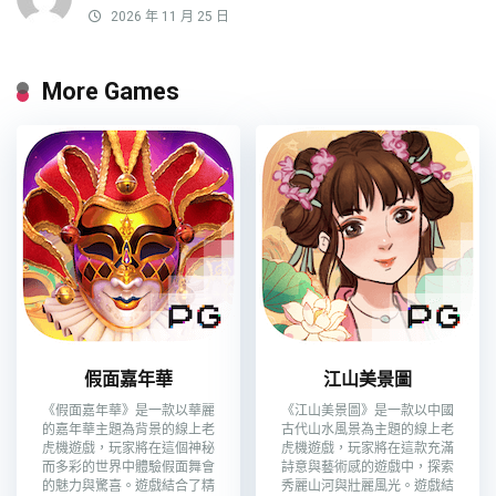
2026 年 11 月 25 日
More Games
假面嘉年華
江山美景圖
《假面嘉年華》是一款以華麗
《江山美景圖》是一款以中國
的嘉年華主題為背景的線上老
古代山水風景為主題的線上老
虎機遊戲，玩家將在這個神秘
虎機遊戲，玩家將在這款充滿
而多彩的世界中體驗假面舞會
詩意與藝術感的遊戲中，探索
的魅力與驚喜。遊戲結合了精
秀麗山河與壯麗風光。遊戲結