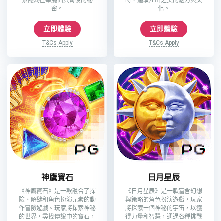
索隱藏在華麗面具背後的秘
時，體驗江山之美的魅力與文
密。
化。
立即體驗
立即體驗
T&Cs Apply
T&Cs Apply
神鷹寶石
日月星辰
《神鷹寶石》是一款融合了探
《日月星辰》是一款富含幻想
險、解謎和角色扮演元素的動
與策略的角色扮演遊戲，玩家
作冒險遊戲。玩家將探索神秘
將探索一個神秘的宇宙，以獲
的世界，尋找傳說中的寶石，
得力量和智慧，通過各種挑戰