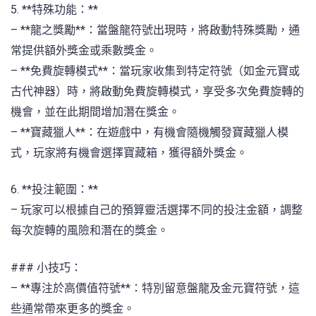
5. **特殊功能：**
– **龍之獎勵**：當盤龍符號出現時，將啟動特殊獎勵，通
常提供額外獎金或乘數獎金。
– **免費旋轉模式**：當玩家收集到特定符號（如金元寶或
古代神器）時，將啟動免費旋轉模式，享受多次免費旋轉的
機會，並在此期間增加潛在獎金。
– **寶藏獵人**：在遊戲中，有機會隨機觸發寶藏獵人模
式，玩家將有機會選擇寶藏箱，獲得額外獎金。
6. **投注範圍：**
– 玩家可以根據自己的預算靈活選擇不同的投注金額，調整
每次旋轉的風險和潛在的獎金。
### 小技巧：
– **專注於高價值符號**：特別留意盤龍及金元寶符號，這
些通常帶來更多的獎金。