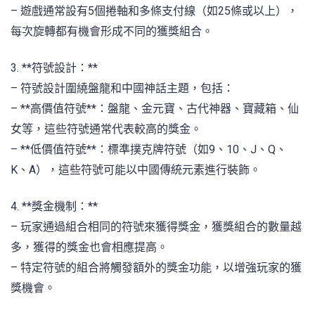
– 遊戲通常設有5個捲軸和多條支付線（如25條或以上），
每次旋轉都有機會形成不同的獲獎組合。
3. **符號設計：**
– 符號設計圍繞盤龍和中國神話主題，包括：
– **高價值符號**：盤龍、金元寶、古代神器、寶藏箱、仙
女等，這些符號通常代表較高的獎金。
– **低價值符號**：標準撲克牌符號（如9、10、J、Q、
K、A），這些符號可能以中國傳統元素進行裝飾。
4. **獎金機制：**
– 玩家通過組合相同的符號來獲得獎金，獲獎組合的數量越
多，獲得的獎金也會相應提高。
– 特定符號的組合將觸發額外的獎金功能，以增強玩家的獲
獎機會。