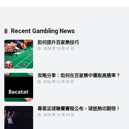
Recent Gambling News
如何提升百家樂技巧
2026 年 12 月 31 日
攻略分享：如何在百家樂中獲取高勝率？
2026 年 12 月 30 日
專業足球聯賽賽程公布，球迷熱切期待！
2026 年 12 月 29 日