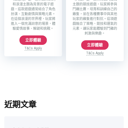
和浪漫主題為背景的電子遊
主題的競技遊戲，玩家將參與
戲，這款遊戲通常結合了角色
鬥雞比賽，培育和訓練自己的
扮演、互動劇情與策略元素。
雞隻，並在各種賽事中與其他
在這個浪漫的世界裡，玩家將
玩家的雞隻進行對抗。這項遊
進入一個充滿詩意的場景，體
戲融合了策略、競技和運氣的
驗愛情故事、解謎和挑戰。
元素，讓玩家能體驗到鬥雞的
刺激與樂趣。
立即體驗
立即體驗
T&Cs Apply
T&Cs Apply
近期文章