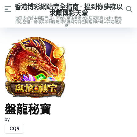
香港博彩網站完全指南 - 揾到你夢寐以
求嘅博彩天堂
從眾多評論中突圍而出，呢啲先至係香港地道玩家嘅真心話。我哋
用心整理，幫你揭示啲賭場網站嘅獨有特色同埋啲唔可以錯過嘅亮
點。
盤龍秘寶
by
CQ9