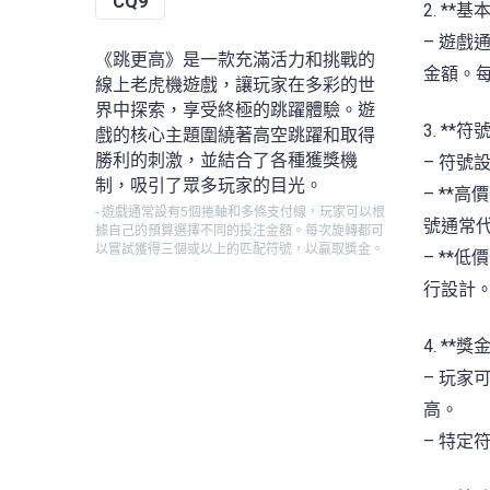
CQ9
2. **
– 遊
《跳更高》是一款充滿活力和挑戰的
金額。
線上老虎機遊戲，讓玩家在多彩的世
界中探索，享受終極的跳躍體驗。遊
3. **
戲的核心主題圍繞著高空跳躍和取得
勝利的刺激，並結合了各種獲獎機
– 符號
制，吸引了眾多玩家的目光。
– **
- 遊戲通常設有5個捲軸和多條支付線，玩家可以根
號通常
據自己的預算選擇不同的投注金額。每次旋轉都可
以嘗試獲得三個或以上的匹配符號，以贏取獎金。
– **
行設計
4. **
– 玩
高。
– 特