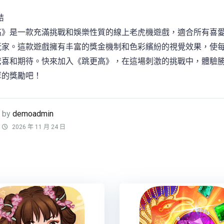
結
高》是一款充滿挑戰和娛樂性質的線上老虎機遊戲，適合所有喜
玩家。這款遊戲擁有丰富的獎金機制和色彩繽紛的視覺效果，使
驚喜和期待。快來加入《跳更高》，在這場刺激的挑戰中，體驗
厚的獎勵吧！
by
demoadmin
2026 年 11 月 24 日