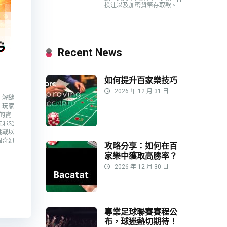
投注以及加密貨幣存取款。
Recent News
如何提升百家樂技巧
2026 年 12 月 31 日
、解謎
。玩家
的寶
抗邪惡
挑戰以
個奇幻
攻略分享：如何在百
家樂中獲取高勝率？
2026 年 12 月 30 日
專業足球聯賽賽程公
布，球迷熱切期待！