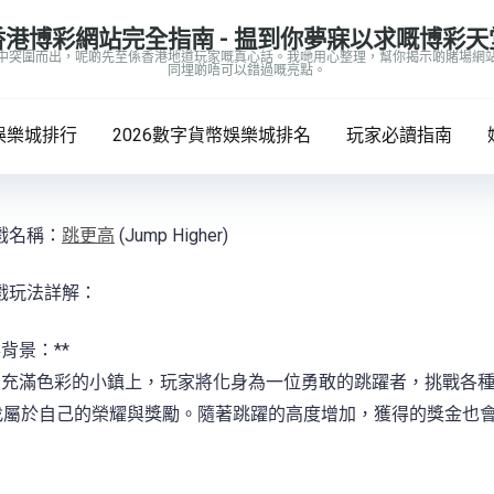
香港博彩網站完全指南 - 揾到你夢寐以求嘅博彩天
中突圍而出，呢啲先至係香港地道玩家嘅真心話。我哋用心整理，幫你揭示啲賭場網
同埋啲唔可以錯過嘅亮點。
娛樂城排行
2026數字貨幣娛樂城排名
玩家必讀指南
遊戲名稱：
跳更高
(Jump Higher)
遊戲玩法詳解：
故事背景：**
這個充滿色彩的小鎮上，玩家將化身為一位勇敢的跳躍者，挑戰各
找屬於自己的榮耀與獎勵。隨著跳躍的高度增加，獲得的獎金也