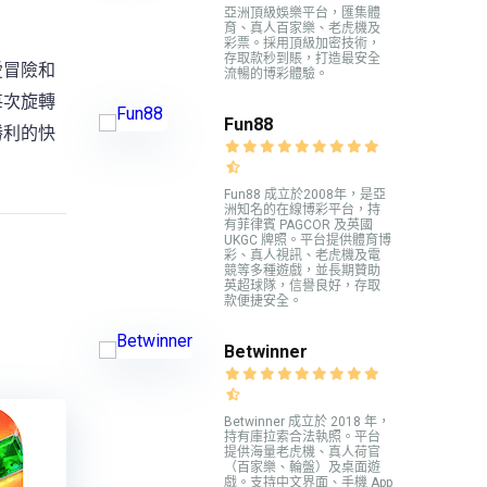
亞洲頂級娛樂平台，匯集體
育、真人百家樂、老虎機及
彩票。採用頂級加密技術，
存取款秒到賬，打造最安全
愛冒險和
流暢的博彩體驗。
每次旋轉
Fun88
勝利的快
Fun88 成立於2008年，是亞
洲知名的在線博彩平台，持
有菲律賓 PAGCOR 及英國
UKGC 牌照。平台提供體育博
彩、真人視訊、老虎機及電
競等多種遊戲，並長期贊助
英超球隊，信譽良好，存取
款便捷安全。
Betwinner
Betwinner 成立於 2018 年，
持有庫拉索合法執照。平台
提供海量老虎機、真人荷官
（百家樂、輪盤）及桌面遊
戲。支持中文界面、手機 App