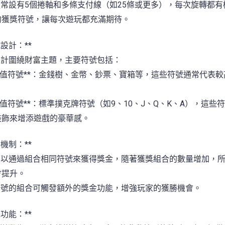
通常設有5個捲軸和多條支付線（如25條或更多），每次旋轉都
的獲獎符號，讓每次遊玩都充滿期待。
符號設計：**
設計圍繞財富主題，主要符號包括：
高價值符號**：金錢樹、金幣、鈔票、寶箱等，這些符號通常代表
低價值符號**：標準撲克牌符號（如9、10、J、Q、K、A），這些
裝飾來增添遊戲的豪華感。
獎金機制：**
家可以通過組合相同符號來獲得獎金，隨著獲獎組合的數量增加，
會提升。
定符號的組合可觸發額外的獎金功能，增強玩家的獲勝機會。
特殊功能：**