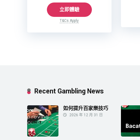
立即體驗
T&Cs Apply
Recent Gambling News
如何提升百家樂技巧
2026 年 12 月 31 日