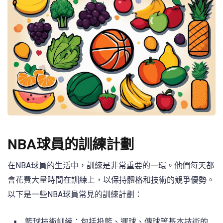
NBA球員的訓練計劃
在NBA球員的生活中，訓練是非常重要的一環。他們每天都
會花費大量時間在訓練上，以保持體格和技術的競爭優勢。
以下是一些NBA球員常見的訓練計劃：
籃球技術訓練：包括投籃、運球、傳球等基本技術的