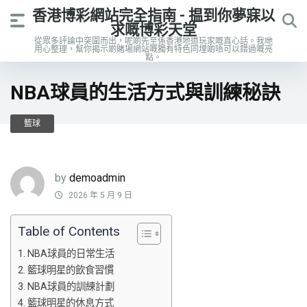
香港博彩網站完全指南 - 揾到你夢寐以
求嘅博彩天堂
從眾多評論中突圍而出，呢啲先至係香港地道玩家嘅真心話。我哋
用心整理，幫你揭示啲賭場網站嘅獨有特色同埋啲唔可以錯過嘅亮
點。
NBA球員的生活方式與訓練秘訣
籃球
by
demoadmin
2026 年 5 月 9 日
Table of Contents
NBA球員的日常生活
籃球明星的飲食習慣
NBA球員的訓練計劃
籃球明星的休息方式