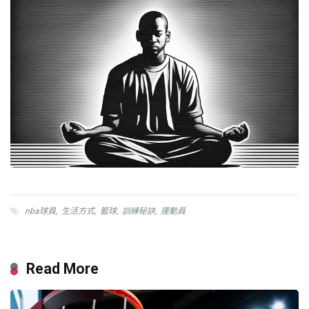
nba球員
,
生活方式
,
籃球
,
訓練秘訣
,
運動員
Read More