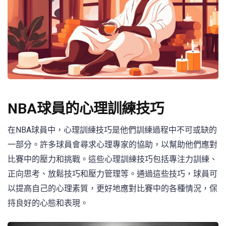
NBA球員的心理訓練技巧
在NBA球員中，心理訓練技巧是他們訓練過程中不可或缺的
一部分。許多球員會尋求心理專家的協助，以幫助他們應對
比賽中的壓力和挑戰。這些心理訓練技巧包括專注力訓練、
正向思考、放鬆技巧和壓力管理等。通過這些技巧，球員可
以提高自己的心理素質，更好地應對比賽中的各種情況，保
持良好的心態和表現。