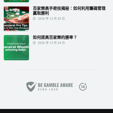
百家樂高手密技揭秘：如何利用籌碼管理
贏取勝利
2026 年 12 月 25 日
如何提高百家樂的勝率？
2026 年 12 月 24 日