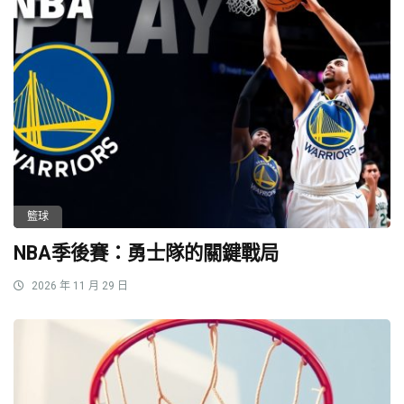
籃球
NBA季後賽：勇士隊的關鍵戰局
2026 年 11 月 29 日