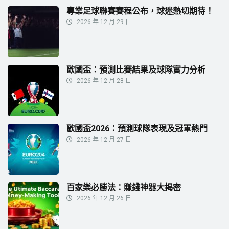
專業足球聯賽賽程公布，球迷熱切期待！
2026 年 12 月 29 日
歐國盃：預測比賽結果及球隊實力分析
2026 年 12 月 28 日
歐國盃2026：預測球隊表現及冠軍熱門
2026 年 12 月 27 日
百家樂必勝法：賺錢神器大揭密
2026 年 12 月 26 日