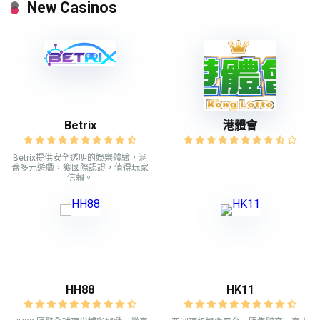
New Casinos
Betrix
港體會
Betrix提供安全透明的娛樂體驗，涵
蓋多元遊戲，獲國際認證，值得玩家
信賴。
HH88
HK11