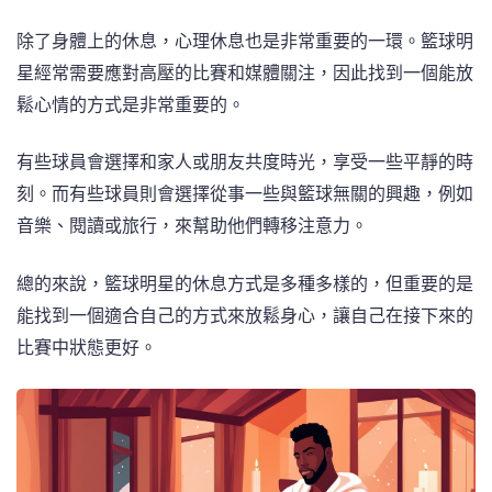
除了身體上的休息，心理休息也是非常重要的一環。籃球明
星經常需要應對高壓的比賽和媒體關注，因此找到一個能放
鬆心情的方式是非常重要的。
有些球員會選擇和家人或朋友共度時光，享受一些平靜的時
刻。而有些球員則會選擇從事一些與籃球無關的興趣，例如
音樂、閱讀或旅行，來幫助他們轉移注意力。
總的來說，籃球明星的休息方式是多種多樣的，但重要的是
能找到一個適合自己的方式來放鬆身心，讓自己在接下來的
比賽中狀態更好。