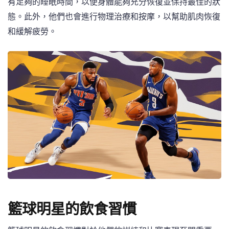
有足夠的睡眠時間，以便身體能夠充分恢復並保持最佳的狀
態。此外，他們也會進行物理治療和按摩，以幫助肌肉恢復
和緩解疲勞。
籃球明星的飲食習慣