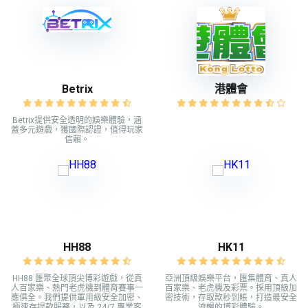
Betrix
港體會
Betrix提供安全透明的娛樂體驗，涵
蓋多元遊戲，獲國際認證，值得玩家
信賴。
HH88
HK11
HH88 匯聚全球頂尖博彩遊戲，從真
亞洲頂級娛樂平台，匯集體育、真人
人百家樂、熱門老虎機到體育賽事一
百家樂、老虎機及彩票。採用頂級加
應俱全。我們提供軍用級安全加密、
密技術，存取款秒到賬，打造最安全
極速存提款服務，以及 24/7 專業客
流暢的博彩體驗。