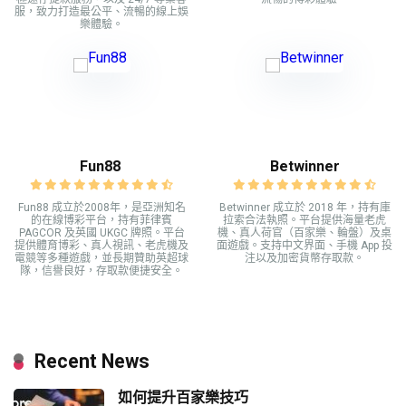
服，致力打造最公平、流暢的線上娛
樂體驗。
Fun88
Betwinner
Fun88 成立於2008年，是亞洲知名
Betwinner 成立於 2018 年，持有庫
的在線博彩平台，持有菲律賓
拉索合法執照。平台提供海量老虎
PAGCOR 及英國 UKGC 牌照。平台
機、真人荷官（百家樂、輪盤）及桌
提供體育博彩、真人視訊、老虎機及
面遊戲。支持中文界面、手機 App 投
電競等多種遊戲，並長期贊助英超球
注以及加密貨幣存取款。
隊，信譽良好，存取款便捷安全。
Recent News
如何提升百家樂技巧