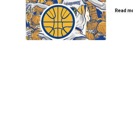
Read mo