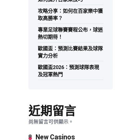
攻略分享：如何在百家樂中獲
取高勝率？
專業足球聯賽賽程公布，球迷
熱切期待！
歐國盃：預測比賽結果及球隊
實力分析
歐國盃2026：預測球隊表現
及冠軍熱門
近期留言
尚無留言可供顯示。
New Casinos