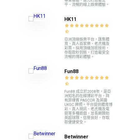
專業客服，致力打造最公
平、流暢的線上娛樂體驗。
HK11
亞洲頂級娛樂平台，匯集體
育、真人百家樂、老虎機及
彩票。採用頂級加密技術，
存取款秒到賬，打造最安全
流暢的博彩體驗。
Fun88
Fun88 成立於2008年，是亞
洲知名的在線博彩平台，持
有菲律賓 PAGCOR 及英國
UKGC 牌照。平台提供體育博
彩、真人視訊、老虎機及電
競等多種遊戲，並長期贊助
英超球隊，信譽良好，存取
款便捷安全。
Betwinner