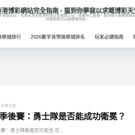
香港博彩網站完全指南 - 揾到你夢寐以求嘅博彩天
中突圍而出，呢啲先至係香港地道玩家嘅真心話。我哋用心整理，幫你揭示啲賭場網
同埋啲唔可以錯過嘅亮點。
娛樂城排行
2026數字貨幣娛樂城排名
玩家必讀指南
 5 月 3 日
A季後賽：勇士隊是否能成功衛冕？
後賽：勇士隊衛冕的可能性 在 ...