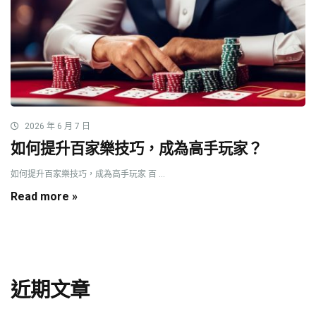
2026 年 6 月 7 日
如何提升百家樂技巧，成為高手玩家？
如何提升百家樂技巧，成為高手玩家 百 ...
Read more »
近期文章