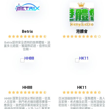
Betrix
港體會
Betrix提供安全透明的娛樂體驗，涵
蓋多元遊戲，獲國際認證，值得玩家
信賴。
HH88
HK11
HH88 匯聚全球頂尖博彩遊戲，從真
亞洲頂級娛樂平台，匯集體育、真人
人百家樂、熱門老虎機到體育賽事一
百家樂、老虎機及彩票。採用頂級加
應俱全。我們提供軍用級安全加密、
密技術，存取款秒到賬，打造最安全
極速存提款服務，以及 24/7 專業客
流暢的博彩體驗。