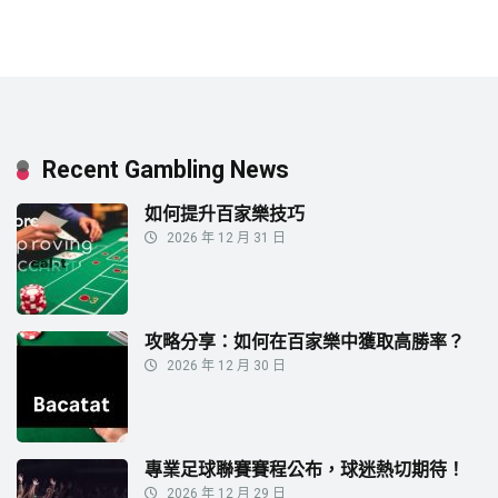
Recent Gambling News
如何提升百家樂技巧
2026 年 12 月 31 日
攻略分享：如何在百家樂中獲取高勝率？
2026 年 12 月 30 日
專業足球聯賽賽程公布，球迷熱切期待！
2026 年 12 月 29 日