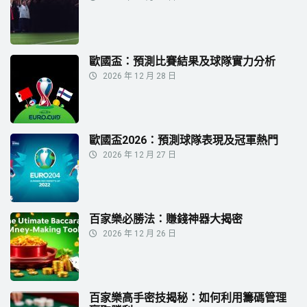
歐國盃：預測比賽結果及球隊實力分析
2026 年 12 月 28 日
歐國盃2026：預測球隊表現及冠軍熱門
2026 年 12 月 27 日
百家樂必勝法：賺錢神器大揭密
2026 年 12 月 26 日
百家樂高手密技揭秘：如何利用籌碼管理