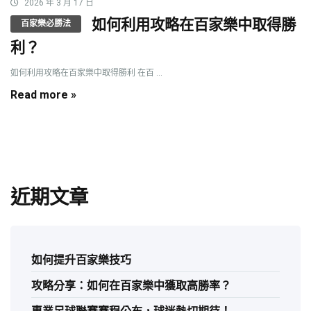
2026 年 3 月 17 日
如何利用攻略在百家樂中取得勝
百家樂必勝法
利？
如何利用攻略在百家樂中取得勝利 在百 ...
Read more »
近期文章
如何提升百家樂技巧
攻略分享：如何在百家樂中獲取高勝率？