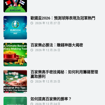
歐國盃2026：預測球隊表現及冠軍熱門
2026 年 12 月 27 日
百家樂必勝法：賺錢神器大揭密
2026 年 12 月 26 日
百家樂高手密技揭秘：如何利用籌碼管理
贏取勝利
2026 年 12 月 25 日
如何提高百家樂的勝率？
2026 年 12 月 24 日