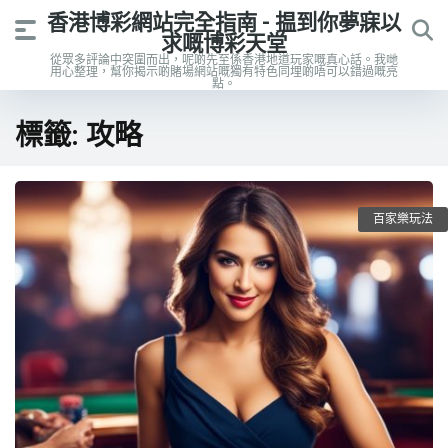
香港博彩網站完全指南 - 揾到你夢寐以
求嘅博彩天堂
從眾多評論中突圍而出，呢啲先至係香港地道玩家嘅真心話。我哋
用心整理，幫你揭示啲賭場網站嘅獨有特色同埋啲唔可以錯過嘅亮
點。
標籤:
攻略
百家樂玩法