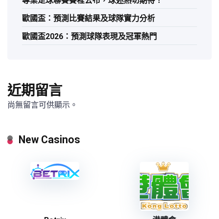
專業足球聯賽賽程公布，球迷熱切期待！
歐國盃：預測比賽結果及球隊實力分析
歐國盃2026：預測球隊表現及冠軍熱門
近期留言
尚無留言可供顯示。
New Casinos