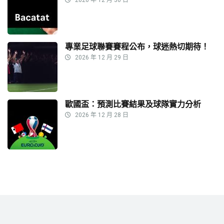
2026 年 12 月 30 日
專業足球聯賽賽程公布，球迷熱切期待！
2026 年 12 月 29 日
歐國盃：預測比賽結果及球隊實力分析
2026 年 12 月 28 日