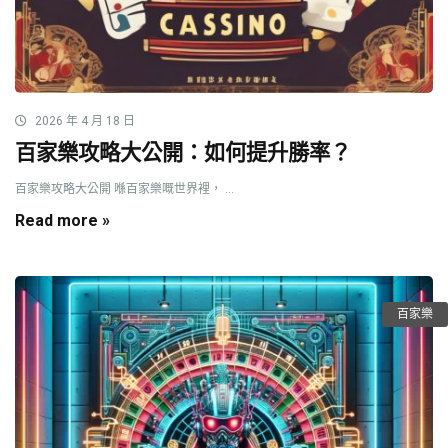
2026 年 4 月 18 日
百家樂攻略大公開：如何提升勝率？
百家樂攻略大公開 喺百家樂嘅世界裡， ...
Read more »
百家樂