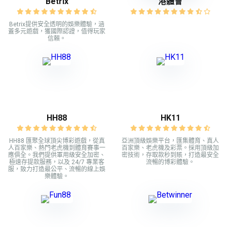
Betrix
港體會
Betrix提供安全透明的娛樂體驗，涵
蓋多元遊戲，獲國際認證，值得玩家
信賴。
HH88
HK11
HH88 匯聚全球頂尖博彩遊戲，從真
亞洲頂級娛樂平台，匯集體育、真人
人百家樂、熱門老虎機到體育賽事一
百家樂、老虎機及彩票。採用頂級加
應俱全。我們提供軍用級安全加密、
密技術，存取款秒到賬，打造最安全
極速存提款服務，以及 24/7 專業客
流暢的博彩體驗。
服，致力打造最公平、流暢的線上娛
樂體驗。