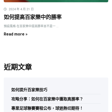
2024 年 4 月 21 日
如何提高百家樂中的勝率
預設風格 在百家樂中提高勝率並不是一 ...
Read more »
近期文章
如何提升百家樂技巧
攻略分享：如何在百家樂中獲取高勝率？
專業足球聯賽賽程公布，球迷熱切期待！