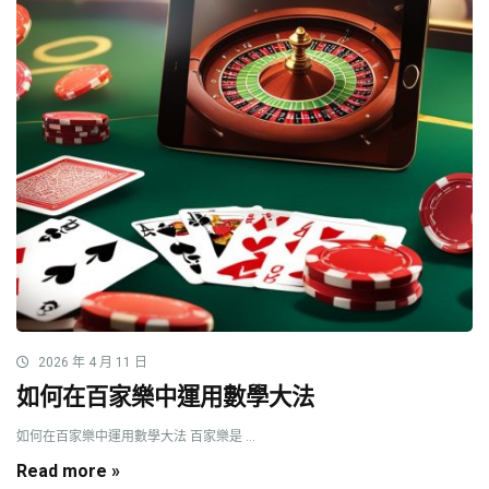
2026 年 4 月 11 日
如何在百家樂中運用數學大法
如何在百家樂中運用數學大法 百家樂是 ...
Read more »