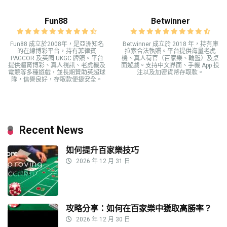
Fun88
Betwinner
Fun88 成立於2008年，是亞洲知名
Betwinner 成立於 2018 年，持有庫
的在線博彩平台，持有菲律賓
拉索合法執照。平台提供海量老虎
PAGCOR 及英國 UKGC 牌照。平台
機、真人荷官（百家樂、輪盤）及桌
提供體育博彩、真人視訊、老虎機及
面遊戲。支持中文界面、手機 App 投
電競等多種遊戲，並長期贊助英超球
注以及加密貨幣存取款。
隊，信譽良好，存取款便捷安全。
Recent News
如何提升百家樂技巧
2026 年 12 月 31 日
攻略分享：如何在百家樂中獲取高勝率？
2026 年 12 月 30 日