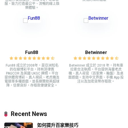
服，致力打造最公平、流暢的線上娛
樂體驗。
Fun88
Betwinner
Fun88 成立於2008年，是亞洲知名
Betwinner 成立於 2018 年，持有庫
的在線博彩平台，持有菲律賓
拉索合法執照。平台提供海量老虎
PAGCOR 及英國 UKGC 牌照。平台
機、真人荷官（百家樂、輪盤）及桌
提供體育博彩、真人視訊、老虎機及
面遊戲。支持中文界面、手機 App 投
電競等多種遊戲，並長期贊助英超球
注以及加密貨幣存取款。
隊，信譽良好，存取款便捷安全。
Recent News
如何提升百家樂技巧