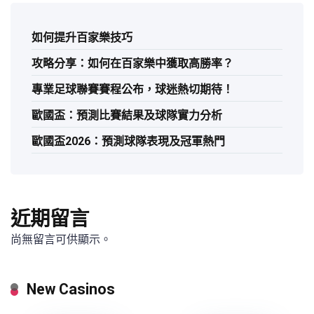
如何提升百家樂技巧
攻略分享：如何在百家樂中獲取高勝率？
專業足球聯賽賽程公布，球迷熱切期待！
歐國盃：預測比賽結果及球隊實力分析
歐國盃2026：預測球隊表現及冠軍熱門
近期留言
尚無留言可供顯示。
New Casinos