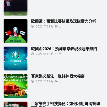
歐國盃：預測比賽結果及球隊實力分析
2026 年 12 月 28 日
歐國盃2026：預測球隊表現及冠軍熱門
2026 年 12 月 27 日
百家樂必勝法：賺錢神器大揭密
2026 年 12 月 26 日
百家樂高手密技揭秘：如何利用籌碼管理