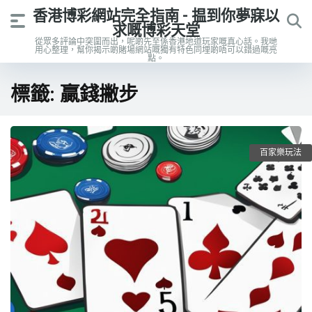
香港博彩網站完全指南 - 揾到你夢寐以
求嘅博彩天堂
從眾多評論中突圍而出，呢啲先至係香港地道玩家嘅真心話。我哋
用心整理，幫你揭示啲賭場網站嘅獨有特色同埋啲唔可以錯過嘅亮
點。
標籤:
贏錢撇步
百家樂玩法