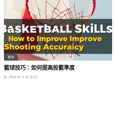
籃球
籃球技巧：如何提高投籃準度
2026 年 11 月 26 日