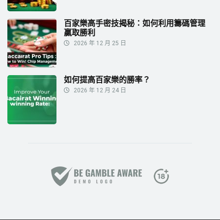
百家樂高手密技揭秘：如何利用籌碼管理
贏取勝利
2026 年 12 月 25 日
如何提高百家樂的勝率？
2026 年 12 月 24 日