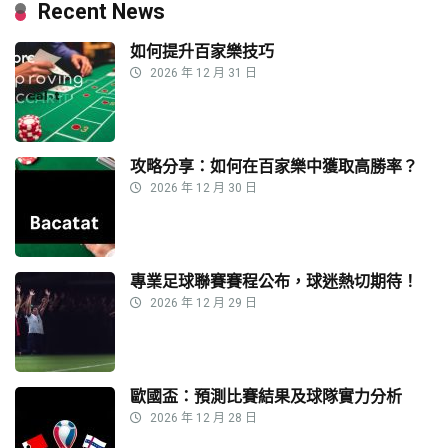
Recent News
如何提升百家樂技巧
2026 年 12 月 31 日
攻略分享：如何在百家樂中獲取高勝率？
2026 年 12 月 30 日
專業足球聯賽賽程公布，球迷熱切期待！
2026 年 12 月 29 日
歐國盃：預測比賽結果及球隊實力分析
2026 年 12 月 28 日